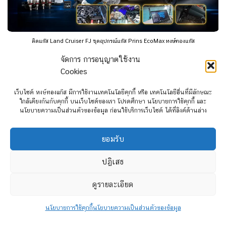
ติดแก๊ส Land Cruiser FJ ชุดอุปกรณ์แก๊ส Prins EcoMax หงษ์ทองแก๊ส
จัดการ การอนุญาตใช้งาน
Cookies
เว็บไซต์ หงษ์ทองแก๊ส มีการใช้งานเทคโนโลยีคุกกี้ หรือ เทคโนโลยีอื่นที่มีลักษณะ
ใกล้เคียงกันกับคุกกี้ บนเว็บไซต์ของเรา โปรดศึกษา นโยบายการใช้คุกกี้ และ
นโยบายความเป็นส่วนตัวของข้อมูล ก่อนใช้บริการเว็บไซต์ ได้ที่ลิงค์ด้านล่าง
ยอมรับ
ปฏิเสธ
ดูรายละเอียด
ติดแก๊ส Prins ท่อแก๊ส XD-4 คืออะไร? ดีกว่าแป๊ปทองแดงอย่างไร หงษ์ทองแก๊ส
นโยบายการใช้คุกกี้
นโยบายความเป็นส่วนตัวของข้อมูล