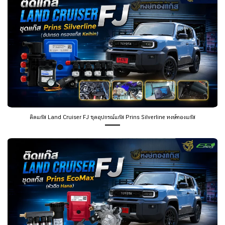
ติดแก๊ส Land Cruiser FJ ชุดอุปกรณ์แก๊ส Prins Silverline หงษ์ทองแก๊ส