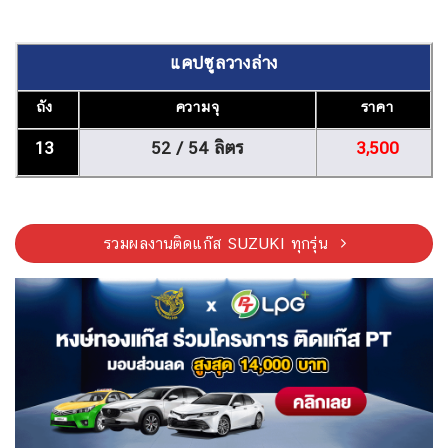
แคปซูลวางล่าง
ถัง
ความจุ
ราคา
13
52 / 54 ลิตร
3,500
รวมผลงานติดแก๊ส SUZUKI ทุกรุ่น