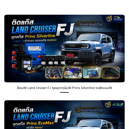
ติดแก๊ส Land Cruiser FJ ชุดอุปกรณ์แก๊ส Prins Silverline หงษ์ทองแก๊ส