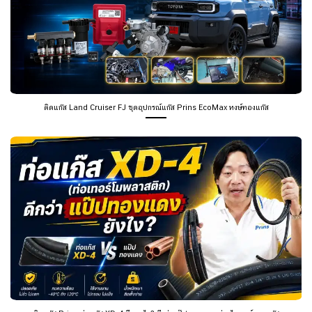
ติดแก๊ส Land Cruiser FJ ชุดอุปกรณ์แก๊ส Prins EcoMax หงษ์ทองแก๊ส