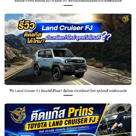
ติดแก๊ส Prins ท่อแก๊ส XD-4 คืออะไร? ดีกว่าแป๊ปทองแดงอย่างไร หงษ์ทองแก๊ส
รีวิว Land Cruiser FJ ติดแก๊สได้ไหม? คุ้มไหม ประหยัดเท่าไหร่ ชุดไหนดี หงษ์ทองแก๊ส