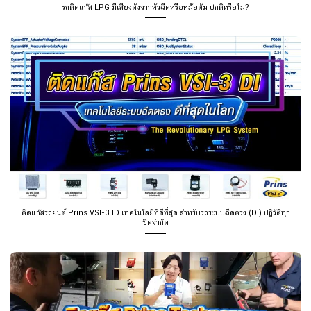
รถติดแก๊ส LPG มีเสียงดังจากหัวฉีดหรือหม้อต้ม ปกติหรือไม่?
ติดแก๊สรถยนต์ Prins VSI-3 ID เทคโนโลยีที่ดีที่สุด สำหรับรถระบบฉีดตรง (DI) ปฏิวัติทุก
ขีดจำกัด