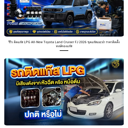
รีวิว ติดแก๊ส LPG All-New Toyota Land Cruiser FJ 2026 ชุดแก๊สแนะนำ ราคาติดตั้ง
หงษ์ทองแก๊ส