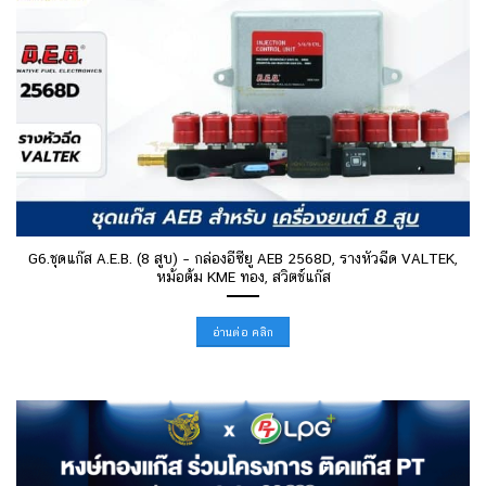
G6.ชุดแก๊ส A.E.B. (8 สูบ) – กล่องอีซียู AEB 2568D, รางหัวฉีด VALTEK,
หม้อต้ม KME ทอง, สวิตช์แก๊ส
อ่านต่อ คลิก