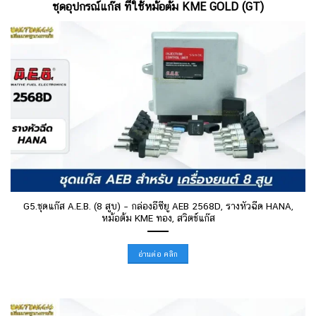
ชุดอุปกรณ์แก๊ส ที่ใช้หม้อต้ม KME GOLD (GT)
G5.ชุดแก๊ส A.E.B. (8 สูบ) – กล่องอีซียู AEB 2568D, รางหัวฉีด HANA,
หม้อต้ม KME ทอง, สวิตช์แก๊ส
อ่านต่อ คลิก