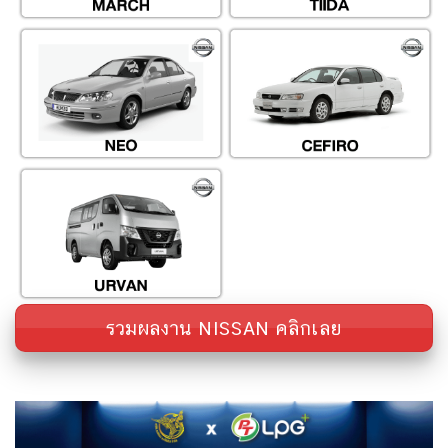
รวมผลงาน NISSAN คลิกเลย