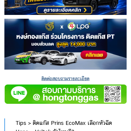
ติดต่อสอบถามรายละเอียด
Tips > ติดแก๊ส Prins EcoMax เลือกหัวฉีด