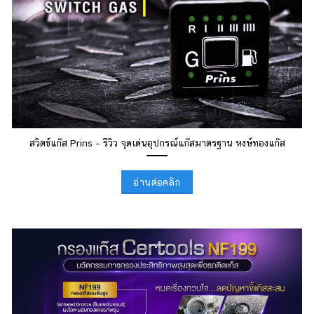
สวิตช์แก๊ส Prins – รีวิว จุดเด่นอุปกรณ์แก๊สมาตรฐาน หงษ์ทองแก๊ส
อ่านต่อคลิก