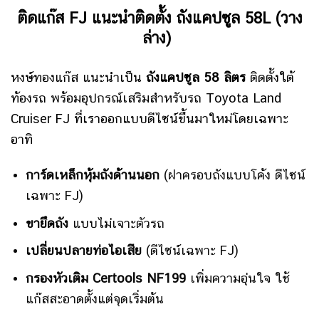
ติดแก๊ส FJ แนะนำติดตั้ง ถังแคปซูล 58L (วาง
ล่าง)
หงษ์ทองแก๊ส แนะนำเป็น
ถังแคปซูล 58 ลิตร
ติดตั้งใต้
ท้องรถ
พร้อมอุปกรณ์เสริมสำหรับรถ Toyota Land
Cruiser FJ ที่เราออกแบบดีไซน์ขึ้นมาใหม่
โดยเฉพาะ
อาทิ
การ์ดเหล็กหุ้มถังด้านนอก
(ฝาครอบถังแบบโค้ง ดีไซน์
เฉพาะ FJ)
ขายึดถัง
แบบไม่เจาะตัวรถ
เปลี่ยนปลายท่อไอเสีย
(ดีไซน์เฉพาะ FJ)
กรองหัวเติม Certools NF199
เพิ่มความอุ่นใจ ใช้
แก๊สสะอาดตั้งแต่จุดเริ่มต้น