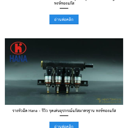
หงษ์ทองแก๊ส
อ่านต่อคลิก
รางหัวฉีด Hana – รีวิว จุดเด่นอุปกรณ์แก๊สมาตรฐาน หงษ์ทองแก๊ส
อ่านต่อคลิก