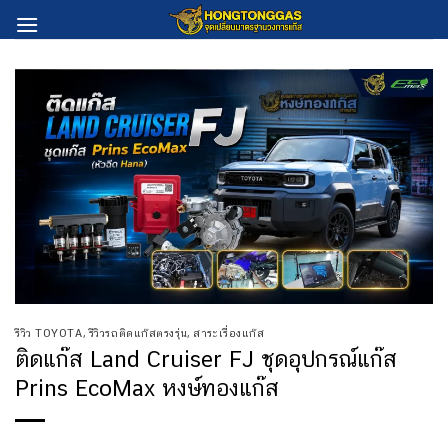
Skip
to
content
รีวิว TOYOTA
,
รีวิวรถติดแก๊สตรงรุ่น
,
สาระเรื่องแก๊ส
ติดแก๊ส Land Cruiser FJ ชุดอุปกรณ์แก๊ส
Prins EcoMax หงษ์ทองแก๊ส