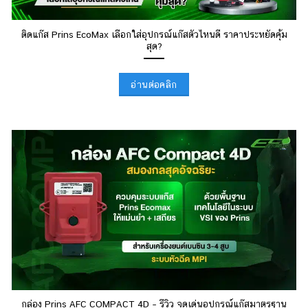
ติดแก๊ส Prins EcoMax เลือกใส่อุปกรณ์แก๊สตัวไหนดี ราคาประหยัดคุ้ม
สุด?
อ่านต่อคลิก
กล่อง Prins AFC COMPACT 4D – รีวิว จุดเด่นอุปกรณ์แก๊สมาตรฐาน