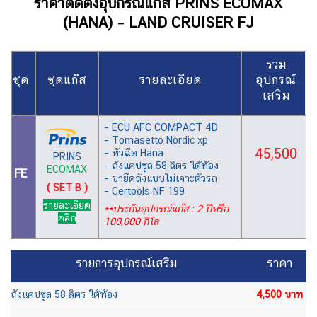
ราคาติดตั้งอุปกรณ์แก๊ส PRINS ECOMAX
(HANA) – LAND CRUISER FJ
รวม
ชุด
ชุดแก๊ส
รายละเอียด
อุปกรณ์
เสริม
– ECU AFC COMPACT 4D
– Tomasetto Nordic xp
45,500
– หัวฉีด Hana
PRINS
– ถังแคปซูล 58 ลิตร ใต้ท้อง
ECOMAX
FE
– ขายึดถังแบบไม่เจาะตัวรถ
( SET B )
– Certools NF 199
รายละเอียด
**ประกันอุปกรณ์แก๊ส : 2 ปีหรือ
คลิก
100,000 กิโล
รายการอุปกรณ์เสริม
ราคา
ถังแคปซูล
58
ลิต
ร
ใต้ท้อง
4,500 บาท