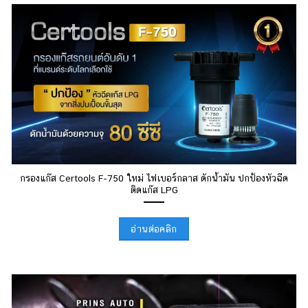
กรองแก๊ส Certools F-750 ใหม่ ไฟเบอร์กลาส ดักน้ำมัน ปกป้องหัวฉีด
ติดแก๊ส LPG
อ่านต่อคลิก