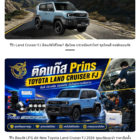
รีวิว Land Cruiser FJ ติดแก๊สได้ไหม? คุ้มไหม ประหยัดเท่าไหร่ ชุดไหนดี หงษ์ทองแก๊ส
รีวิว ติดแก๊ส LPG All-New Toyota Land Cruiser FJ 2026 ชุดแก๊สแนะนำ ราคาติดตั้ง