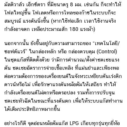
มัลติวาล์ว เอ็กซ์ตรา ที่มีขนาดรู 8 มม. เช่นกัน ก็จะทำให้
โฟลใหญ่ขึ้น โฟเลตหรือการไหลของก๊าซในระบบก็จะ
สมบูรณ์ แรงดันนิ่งขึ้น (หากใช้ท่อเล็ก เวลาใช้งานจริง
กำลังอาจตก เหลือประมาณสัก 180 แรงม้า)
นอกจากนั้น ยัง
ขึ้นอยู่กับความสามารถของ “เทคโนโลยี/
ซอฟต์แวร์” ในกล่องหลัก หรือ กล่องควบคุม (Control)
ในชุดแก๊สที่ติดตั้งด้วย ว่ามีการคำนวณ/ตั้งค่าชดเชยแรง
ดัน ชดเชยอัตราการจ่ายเชื้อเพลิง ที่แม่นยำและเพียงพอ
ต่อความต้องการของเครื่องยนต์ในจังหวะเหยียบคันเร่งคิก
ดาวน์หรือไม่ เพื่อรักษาแรงดันหม้อต้มให้เสถียร ทำให้
กำลังเครื่องยนต์ไม่ตกหรือดรอปลง รวมทั้ง
การปรับจูน
ชดเชยหัวฉีดในขณะที่แรงดันตก เพื่อให้ระบบแก๊สทำงาน
ได้เต็มประสิทธิภาพมากขึ้น
อย่างไรก็ดี จุดอ่อนหม้อต้มแก๊ส LPG เกือบทุกรุ่นทุกยี่ห้อ