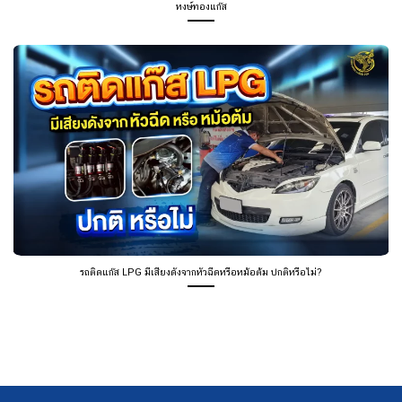
หงษ์ทองแก๊ส
รถติดแก๊ส LPG มีเสียงดังจากหัวฉีดหรือหม้อต้ม ปกติหรือไม่?