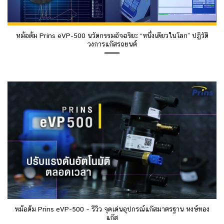
หม้อต้ม Prins eVP-500 นวัตกรรมอัจฉริยะ “หนึ่งเดียวในโลก” ปฏิวัติ
วงการแก๊สรถยนต์
หม้อต้ม Prins eVP-500 – รีวิว จุดเด่นอุปกรณ์แก๊สมาตรฐาน หงษ์ทอง
แก๊ส