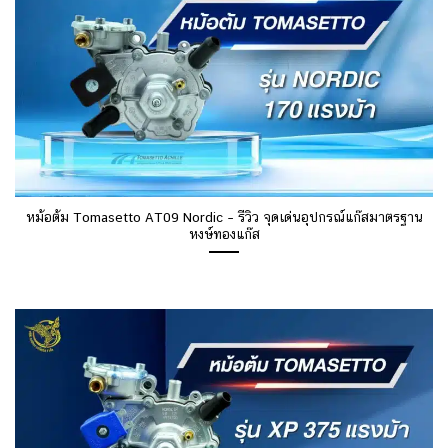
หม้อต้ม Tomasetto AT09 Nordic – รีวิว จุดเด่นอุปกรณ์แก๊สมาตรฐาน
หงษ์ทองแก๊ส