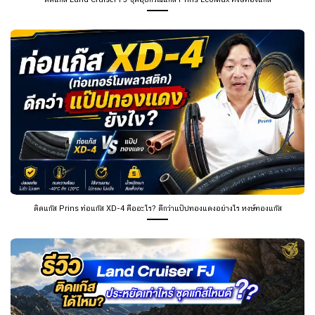
ติดแก๊ส Prins ท่อแก๊ส XD-4 คืออะไร? ดีกว่าแป๊ปทองแดงอย่างไร หงษ์ทองแก๊ส