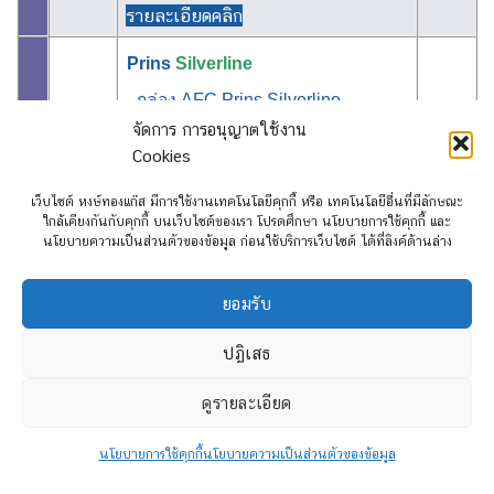
รายละเอียดคลิก
Prins
Silverline
- กล่อง AFC Prins Silverline
จัดการ การอนุญาตใช้งาน
- หม้อต้ม EVP-500HP
Cookies
- หัวฉีด Prins
54,000
FS
เว็บไซต์ หงษ์ทองแก๊ส มีการใช้งานเทคโนโลยีคุกกี้ หรือ เทคโนโลยีอื่นที่มีลักษณะ
ถังแคปซูล 58 ลิตร ใต้ท้อง, ขายึดถัง
ใกล้เคียงกันกับคุกกี้ บนเว็บไซต์ของเรา โปรดศึกษา นโยบายการใช้คุกกี้ และ
แบบไม่เจาะตัวรถ, Certools NF 199
นโยบายความเป็นส่วนตัวของข้อมูล ก่อนใช้บริการเว็บไซต์ ได้ที่ลิงค์ด้านล่าง
**ประกันอุปกรณ์แก๊ส : 3 ปีหรือ
150,000 กิโล
ยอมรับ
รายละเอียดคลิก
ปฏิเสธ
รายการอุปกรณ์เสริม
ราคา
ดูรายละเอียด
4,500
ถังแคปซูล 58 ลิตร ใต้ท้อง
บาท
นโยบายการใช้คุกกี้
นโยบายความเป็นส่วนตัวของข้อมูล
3,000
ขายึดถังแบบไม่เจาะตัวรถ