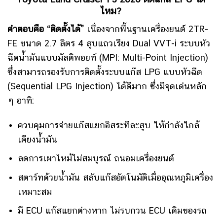
ไหม?
คำตอบคือ “ติดตั้งได้”
เนื่องจากพื้นฐานเครื่องยนต์ 2TR-
FE ขนาด 2.7 ลิตร 4 สูบแถวเรียง Dual VVT-i ระบบหัว
ฉีดน้ำมันแบบมัลติพอยท์ (MPI: Multi-Point Injection)
ซึ่งสามารถรองรับการติดตั้งระบบแก๊ส LPG แบบหัวฉีด
(Sequential LPG Injection) ได้ดีมาก ซึ่งมีจุดเด่นหลัก
ๆ อาทิ:
ควบคุมการจ่ายแก๊สแยกอิสระทีละสูบ ให้กำลังใกล้
เคียงน้ำมัน
ลดการเผาไหม้ไม่สมบูรณ์ ถนอมเครื่องยนต์
สตาร์ทด้วยน้ำมัน สลับแก๊สอัตโนมัติเมื่ออุณหภูมิเครื่อง
เหมาะสม
มี ECU แก๊สแยกต่างหาก ไม่รบกวน ECU เดิมของรถ