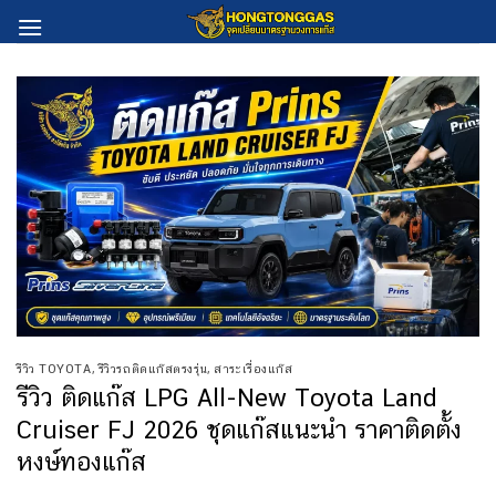
Skip
to
content
รีวิว TOYOTA
,
รีวิวรถติดแก๊สตรงรุ่น
,
สาระเรื่องแก๊ส
รีวิว ติดแก๊ส LPG All-New Toyota Land
Cruiser FJ 2026 ชุดแก๊สแนะนำ ราคาติดตั้ง
หงษ์ทองแก๊ส