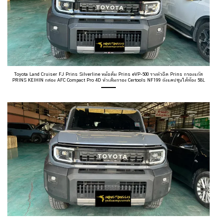
Toyota Land Cruiser FJ Prins Silverline หม้อต้ม Prins eVP-500 รางหัวฉีด Prins กรองแก๊ส
PRINS KEIHIN กล่อง AFC Compact Pro 4D หัวเติมกรอง Certools NF199 ถังแคปซูนใต้ท้อง 58L