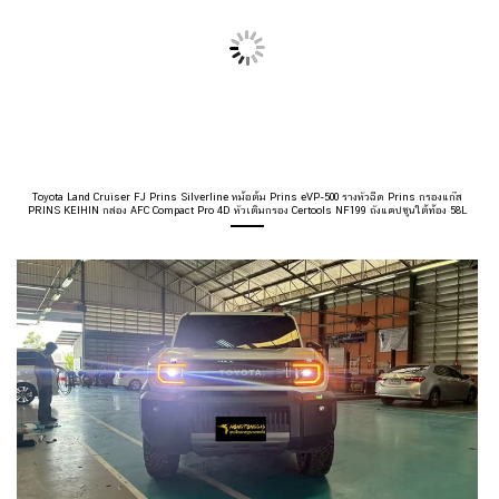
Toyota Land Cruiser FJ Prins Silverline หม้อต้ม Prins eVP-500 รางหัวฉีด Prins กรองแก๊ส
PRINS KEIHIN กล่อง AFC Compact Pro 4D หัวเติมกรอง Certools NF199 ถังแคปซูนใต้ท้อง 58L