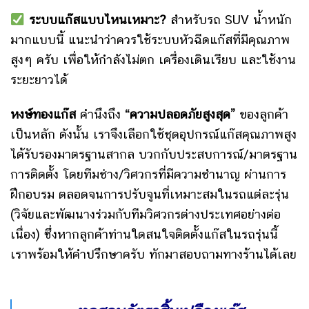
ระบบแก๊สแบบไหนเหมาะ?
สำหรับ
รถ SUV น้ำหนัก
มากแบบนี้ แนะนำว่าควรใช้ระบบหัวฉีดแก๊สที่มีคุณภาพ
สูงๆ ครับ เพื่อให้
กำลังไม่ตก
เครื่องเดินเรียบ และ
ใช้งาน
ระยะยาวได้
หงษ์ทองแก๊ส
คำนึงถึง
“ความปลอดภัยสูงสุด”
ของลูกค้า
เป็นหลัก ดังนั้น เราจึงเลือกใช้ชุดอุปกรณ์แก๊สคุณภาพสูง
ได้รับรองมาตรฐานสากล บวกกับประสบการณ์/มาตรฐาน
การติดตั้ง โดยทีมช่าง/วิศวกรที่มีความชำนาญ ผ่านการ
ฝึกอบรม ตลอดจนการปรับจูนที่เหมาะสมในรถแต่ละรุ่น
(วิจัยและพัฒนางร่วมกับทีมวิศวกรต่างประเทศอย่างต่อ
เนื่อง) ซึ่ง
หากลูกค้าท่านใดสนใจติดตั้งแก๊สในรถรุ่นนี้
เราพร้อมให้คำปรึกษาครับ ทักมาสอบถามทางร้านได้เลย