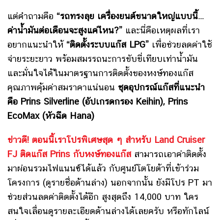
แต่คำถามคือ
“รถทรงลุย เครื่องยนต์ขนาดใหญ่แบบนี้…
ค่าน้ำมันต่อเดือนจะสูงแค่ไหน?”
และนี่คือเหตุผลที่เรา
อยากแนะนำให้
“ติดตั้งระบบแก๊ส LPG”
เพื่อช่วยลดค่าใช้
จ่ายระยะยาว พร้อมสมรรถนะการขับขี่เทียบเท่าน้ำมัน
และมั่นใจได้ในมาตรฐานการติดตั้งของหงษ์ทองแก๊ส
คุณภาพคุ้มค่าสมราคาแน่นอน
ชุดอุปกรณ์แก๊สที่แนะนำ
คือ Prins Silverline (อัปเกรดกรอง Keihin), Prins
EcoMax (หัวฉีด Hana)
ข่าวดี! ตอนนี้เราโปรพิเศษสุด ๆ สำหรับ Land Cruiser
FJ ติดแก๊ส Prins กับหงษ์ทองแก๊ส
สามารถเอาค่าติดตั้ง
มาผ่อนรวมไฟแนนซ์ได้แล้ว กับศูนย์โตโยต้าที่เข้าร่วม
โครงการ (ดูรายชื่อด้านล่าง) นอกจากนั้น ยังมีโปร PT มา
ช่วยส่วนลดค่าติดตั้งได้อีก สูงสุดถึง 14,000 บาท ใคร
สนใจเลื่อนดูรายละเอียดด้านล่างได้เลยครับ หรือทักไลน์