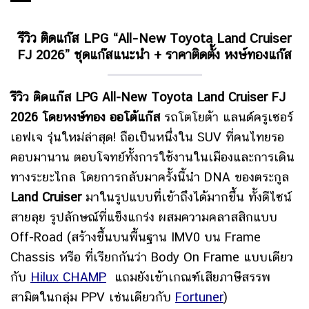
รีวิว ติดแก๊ส LPG “All-New Toyota Land Cruiser
FJ 2026” ชุดแก๊สแนะนำ + ราคาติดตั้ง หงษ์ทองแก๊ส
รีวิว ติดแก๊ส LPG All-New Toyota Land Cruiser FJ
2026 โดยหงษ์ทอง ออโต้แก๊ส
รถโตโยต้า แลนด์ครูเซอร์
เอฟเจ รุ่นใหม่ล่าสุด!
ถือเป็นหนึ่งใน SUV ที่คนไทยรอ
คอบมานาน ตอบโจทย์ทั้งการใช้งานในเมืองและการเดิน
ทางระยะไกล โดย
การกลับมาครั้งนี้นำ DNA ของตระกูล
Land Cruiser
มาในรูปแบบที่เข้าถึงได้มากขึ้น ทั้งดีไซน์
สายลุย รูปลักษณ์ที่แข็งแกร่ง ผสมความคลาสสิกแบบ
Off-Road (สร้างขึ้นบนพื้นฐาน IMV0 บน Frame
Chassis หรือ ที่เรียกกันว่า Body On Frame แบบเดียว
กับ
Hilux CHAMP
แถมยัง
เข้าเกณฑ์เสียภาษีสรรพ
สามิตในกลุ่ม PPV เช่นเดียวกับ
Fortuner
)