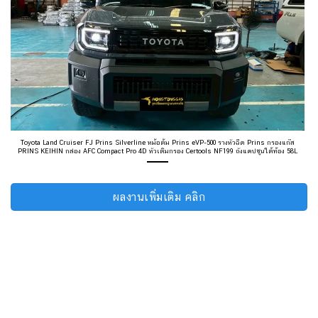
Toyota Land Cruiser FJ Prins Silverline หม้อต้ม Prins eVP-500 รางหัวฉีด Prins กรองแก๊ส
PRINS KEIHIN กล่อง AFC Compact Pro 4D หัวเติมกรอง Certools NF199 ถังแคปซูนใต้ท้อง 58L
ผลงานเพิ่มเติม คลิก