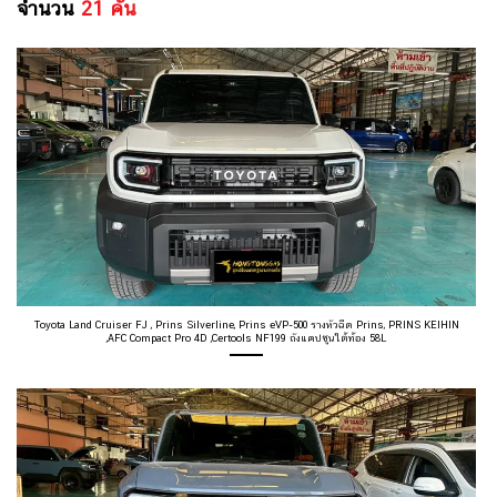
จำนวน
21
คัน
Toyota Land Cruiser FJ , Prins Silverline, Prins eVP-500 รางหัวฉีด Prins, PRINS KEIHIN
,AFC Compact Pro 4D ,Certools NF199 ถังแคปซูนใต้ท้อง 58L