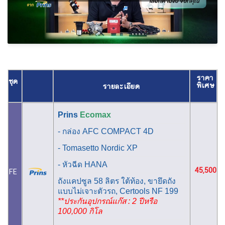
ราคา
ชุด
พิเศษ
รายละเอียด
Prins
Ecomax
- กล่อง AFC COMPACT 4D
- Tomasetto Nordic XP
- หัวฉีด HANA
45,500
FE
ถังแคปซูล 58 ลิตร ใต้ท้อง, ขายึดถัง
แบบไม่เจาะตัวรถ, Certools NF 199
**ประกันอุปกรณ์แก๊ส : 2 ปีหรือ
100,000 กิโล