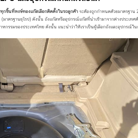
ุกชิ้นที่หงษ์ทองแก๊สเลือกติดตั้งในรถลูกค้า
จะต้องถูกกำหนดด้วยมาตรฐาน 2
าตรฐานยุโรป) ดังนั้น ถังแก๊สหรืออุปกรณ์แก๊สที่นำเข้ามาจากต่างประเทศต้
หกรรมของประเทศไทย ดังนั้น แนะนำว่าให้เราเป็นผู้เลือกถังและอุปกรณ์ใน