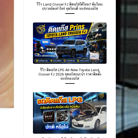
รีวิว Land Cruiser FJ ติดแก๊สได้ไหม? คุ้มไหม
ประหยัดเท่าไหร่ ชุดไหนดี หงษ์ทองแก๊ส
รีวิว ติดแก๊ส LPG All-New Toyota Land
Cruiser FJ 2026 ชุดแก๊สแนะนำ ราคาติดตั้ง
หงษ์ทองแก๊ส