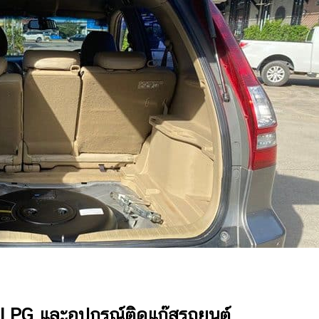
 LPG และอุปกรณ์ติดแก๊สรถยนต์