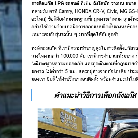
การติดแก๊ส LPG
รถยนต์
ที่เป็น
ถังโดนัท วางบน ขนาด
หลายรุ่น อาทิ Camry, HONDA CR-V, Civic, MG GS-HS
อะไหล่) ข้อดีคือผ่านมาตรฐานที่กฎหมายกำหนด ลูกค้าจะ
อย่างไรก็ตามด้วยเทคนิคการออกแบบติดตั้งของหงษ์ทอง
เหมาะสมกับรุ่นรถนั้น ๆ มากที่สุดให้กับลูกค้า
หงษ์ทองแก๊ส ที่เรามีความชำนาญสูงในก่ารติดตั้งแก๊สรถย
วางใจมากกว่า 100,000 คัน เรามีการคำนวณทั้งขนาด น
ใต้มาตรฐานความปลอดภัย และถูกต้องตามที่กฎหมายกำหนด 
ของรถ ไม่ต่ำกว่า 5 ซม. และอยู่ห่างจากท่อไอเสีย ปร
ของเรา ยินดีให้คำปรึกษาก่อนติดตั้ง พร้อมคำแนะนำในติ
คำแนะนำวิธีการเลือกถังแก๊ส