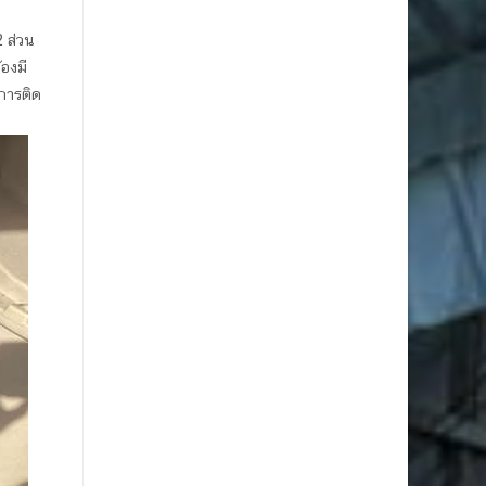
 ส่วน
องมี
การติด