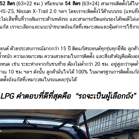
 52
ลิตร
(63×22 ซม.) หรือขนาด
54
ลิตร
(63×24) สามารถติดตั้งได้ใน
-ZS, Nissan X-Trail 2.0 ฯลฯ โดยเราจะติดตั้งไว้ด้านบนรถ (แทนที่
ไม่เสียพื้นที่วางสัมภาระด้านหลังรถ และสามารถปิดแผ่นรองได้พอดีไม่
แก๊ส เราจะเลือกและแนะนำขนาดถังแก๊สที่เหมาะสมและคุ้มค่าการใช้งา
นต์ ด้วยประสบการณ์มากกว่า 15 ปี ติดแก๊สรถยนต์ทุกรุ่นทุกยี่ห้อ ลูกค้า
้ำหนัก ความเหมาะสม ความสวยงามในการติดตั้ง และสิ่งสำคัญคือต้องอย
เช่น ระยะห่างจากกันชนท้าย ต้องไม่ต่ำกว่า 20 ซม. อยู่สูงกว่าจุดต่
ะมาณ 10 ซม.ฯลฯ ดังนั้น ลูกค้ามั่นใจได้ 100% ในมาตรฐานการติดตั้งแก
ดตั้งถังแก๊สที่เหมาะสมในรถแตละรุ่นได้
LPG คำตอบที่ดีที่สุดคือ “รถจะเป็นผู้เลือกถัง”