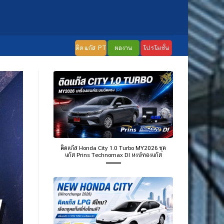
ติดแก๊ส PT
ผลงาน
โปรโมชั่น
ติดแก๊ส Honda City 1.0 Turbo MY2026 ชุด
แก๊ส Prins Technomax DI หงษ์ทองแก๊ส