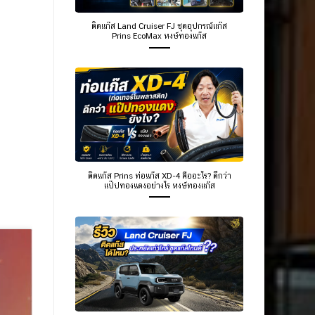
ติดแก๊ส Land Cruiser FJ ชุดอุปกรณ์แก๊ส
Prins EcoMax หงษ์ทองแก๊ส
ติดแก๊ส Prins ท่อแก๊ส XD-4 คืออะไร? ดีกว่า
แป๊ปทองแดงอย่างไร หงษ์ทองแก๊ส