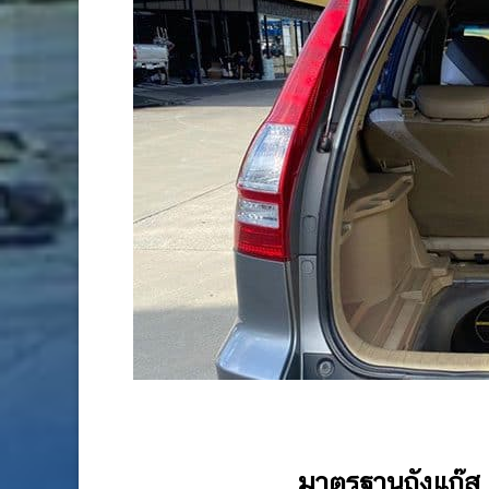
มาตรฐานถังแก๊ส