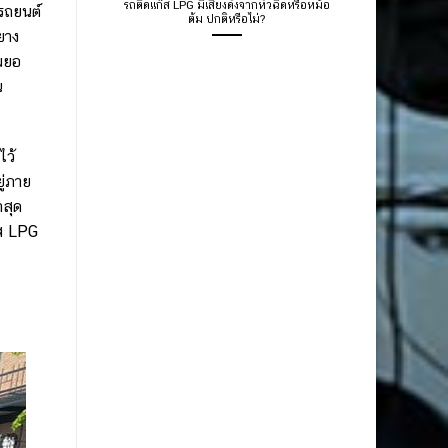
รถติดแก๊ส LPG มีเสียงดังจากหัวฉีดหรือหม้อ
รถยนต์
ต้ม ปกติหรือไม่?
ยาง
เผยอ
น
ไว้
ู่ภาย
ำสุด
๊ส LPG