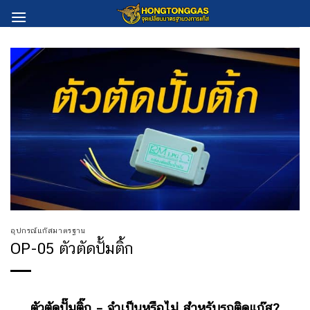
Skip
to
content
อุปกรณ์แก๊สมาตรฐาน
OP-05 ตัวตัดปั้มติ้ก
ตัวตัดปั๊มติ๊ก
–
จำเป็นหรือไม่ สำหรับรถติดแก๊ส?