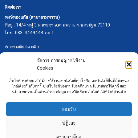
ติดต่อเรา
หงษ์ทองแก๊ส (สาขาสามพราน)
ที่อยู่ : 14/4 หมู่ 3 ต.ยายชา อ.สามพราน จ.นครปฐม 73110
โทร : 083-4449444 กด 1
ช่องทางติดต่อ คลิก
จัดการ การอนุญาตใช้งาน
Cookies
เว็บไซต์ หงษ์ทองแก๊ส มีการใช้งานเทคโนโลยีคุกกี้ หรือ เทคโนโลยีอื่นที่มีลักษณะ
ใกล้เคียงกันกับคุกกี้ บนเว็บไซต์ของเรา โปรดศึกษา นโยบายการใช้คุกกี้ และ
นโยบายความเป็นส่วนตัวของข้อมูล ก่อนใช้บริการเว็บไซต์ ได้ที่ลิงค์ด้านล่าง
ยอมรับ
ปฏิเสธ
ดูรายละเอียด