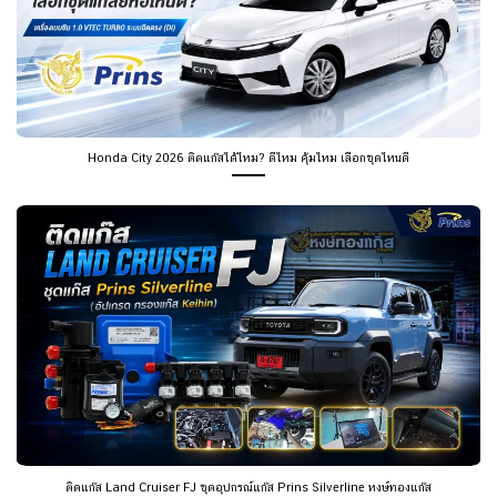
Honda City 2026 ติดแก๊สได้ไหม? ดีไหม คุ้มไหม เลือกชุดไหนดี
ติดแก๊ส Land Cruiser FJ ชุดอุปกรณ์แก๊ส Prins Silverline หงษ์ทองแก๊ส