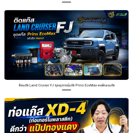
ติดแก๊ส Land Cruiser FJ ชุดอุปกรณ์แก๊ส Prins EcoMax หงษ์ทองแก๊ส