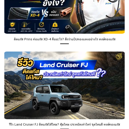
ติดแก๊ส Prins ท่อแก๊ส XD-4 คืออะไร? ดีกว่าแป๊ปทองแดงอย่างไร หงษ์ทองแก๊ส
รีวิว Land Cruiser FJ ติดแก๊สได้ไหม? คุ้มไหม ประหยัดเท่าไหร่ ชุดไหนดี หงษ์ทองแก๊ส