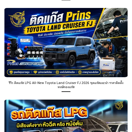
รีวิว ติดแก๊ส LPG All-New Toyota Land Cruiser FJ 2026 ชุดแก๊สแนะนำ ราคาติดตั้ง
หงษ์ทองแก๊ส