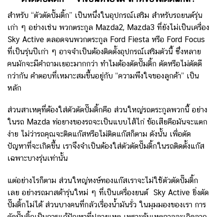
สำหรับ “ตัวตัดปั้มติ้ก” เป็นหนึ่งในอุปกรณ์เสริม สำหรับรถยนต์รุ่น
เก่า ๆ อย่างเช่น พวกตระกูล Mazda2, Mazda3 ที่ยังไม่เป็นเครื่อง
Sky Active ตลอดจนพวกตระกูล Ford Fiesta หรือ Ford Focus
ที่เป็นรุ่นปีเก่า ๆ อาจจำเป็นต้องติดตั้งอุปกรณ์เสริมตัวนี้ ซึ่งหลาย
คนมักจะมีคำถามเยอะมากกว่า ทำไมต้องตัดปั๊มติ้ก ตัดหรือไม่ตัดดี
กว่ากัน คำตอบที่เหมาะสมขึ้นอยู่กับ “ความพึงใจของลูกค้า” เป็น
หลัก
ส่วนสาเหตุที่ต้องใส่ตัวตัดปั๊มติ้กคือ ส่วนใหญ่รถตระกูลพวกนี้ อย่าง
ในรถ Mazda ท่อยางของรถจะเป็นแบบไส้ไก่ ข้อเสียคือมันจะแตก
ง่าย ไม่ว่ารถคุณจะติดแก๊สหรือไม่ติดแก๊สก็ตาม ดังนั้น เพื่อตัด
ปัญหาที่จะเกิดขึ้น เราจึงจำเป็นต้องใส่ตัวตัดปั๊มติ้กในรถติดตั้งแก๊ส
เฉพาะบางรุ่นเท่านั้น
แต่อย่างไรก็ตาม ส่วนใหญ่หงษ์ทองแก๊สเราจะไม่ใช้ตัวตัดปั๊มติ้ก
เลย อย่างรถมาสด้ารุ่นใหม่ ๆ ที่เป็นเครื่องยนต์ Sky Active ยิ่งตัด
ปั๊มติ้กไม่ได้ ส่วนบางคนที่กลัวเรื่องน้ำมันรั่ว ในมุมมองของเรา การ
ตัดปั๊มติ้กเป็นการแก้ปัญหาที่ปลายเหตุ เพราะต้นเหตุอาจจะเกิดจาก