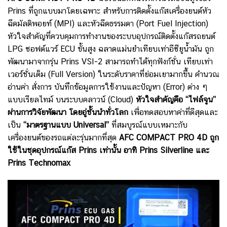
Prins ที่ถูกแบบมาโดยเฉพาะ สำหรับการติดตั้งแก๊สเครื่องยนต์หัว
ฉีดมัลติพอยท์ (MPI) และหัวฉีดธรรมดา (Port Fuel Injection)
หัวใจสำคัญที่ควบคุมการทำงานของระบบอุปกรณ์ติดตั้งแก๊สรถยนต์
LPG ซอฟต์แวร์ ECU ขั้นสูง ฉลาดแม่นยำเทียบเท่าอีซียูน้ำมัน ถูก
พัฒนามาจากรุ่น Prins VSI-2 สามารถทำได้ทุกฟังก์ชั่น เทียบเท่า
เวอร์ชั่นเต็ม (Full Version) ในระดับราคาที่ย่อมเยามากขึ้น คำนวณ
อ่านค่า สั่งการ บันทึกข้อมูลการใช้งานและปัญหา (Error) ต่าง ๆ
แบบเรียลไทม์ บนระบบคลาวน์ (Cloud)
หัวใจสำคัญคือ “ไฟล์จูน”
ผ่านการวิจัยพัฒนา โดยอู่ชั้นนำทั่วโลก
เพื่อทดสอบหาค่าที่ดีสุดและ
เป็น
“มาตรฐานแบบ Universal”
ที่สมบูรณ์แบบเหมาะกับ
เครื่องยนต์ของรถแต่ละรุ่นมากที่สุด
AFC COMPACT PRO 4D ถูก
ใช้ในชุดอุปกรณ์แก๊ส Prins เท่านั้น อาทิ Prins Silverline และ
Prins Technomax