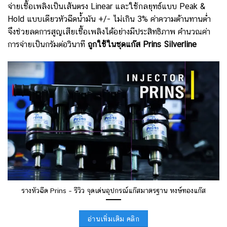
จ่ายเชื้อเพลิงเป็นเส้นตรง Linear และใช้กลยุทธ์แบบ Peak &
Hold แบบเดียวหัวฉีดน้ำมัน +/- ไม่เกิน 3% ค่าความต้านทานต่ำ
จึงช่วยลดการสูญเสียเชื้อเพลิงได้อย่างมีประสิทธิภาพ คำนวณค่า
การจ่ายเป็นกรัมต่อวินาที
ถูกใช้ในชุดแก๊ส Prins Silverline
รางหัวฉีด Prins – รีวิว จุดเด่นอุปกรณ์แก๊สมาตรฐาน หงษ์ทองแก๊ส
อ่านเพิ่มเติม คลิก