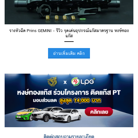
รางหัวฉีด Prins GEMINI – รีวิว จุดเด่นอุปกรณ์แก๊สมาตรฐาน หงษ์ทอง
แก๊ส
อ่านเพิ่มเติม คลิก
ติดต่อสอบถามรายละเอียด