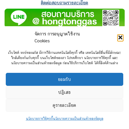
ติดต่อสอบถามรายละเอียด
จัดการ การอนุญาตใช้งาน
สวิตช์แก๊ส Prins – ระบบสัมผัสอัจฉริยะ Multi-color Fuel
Cookies
Selector Switch
เว็บไซต์ หงษ์ทองแก๊ส มีการใช้งานเทคโนโลยีคุกกี้ หรือ เทคโนโลยีอื่นที่มีลักษณะ
สวิตช์แก๊ส Prins
เป็น Auto Switch Gas แบบ Multi-color Fuel
ใกล้เคียงกันกับคุกกี้ บนเว็บไซต์ของเรา โปรดศึกษา นโยบายการใช้คุกกี้ และ
นโยบายความเป็นส่วนตัวของข้อมูล ก่อนใช้บริการเว็บไซต์ ได้ที่ลิงค์ด้านล่าง
Selector Switch ตั้งค่าได้ทุกเฉดสีตามต้องการ สวิตช์เลือกเชื้อ
เพลิงรุ่น 2 ของ Prins ที่ถูกออกแบบมาเพื่อใช้ร่วมกับซอฟต์แวร์อีซี
ยู Prins Alternative Fuel Controller 2.0 ( Prins AFC 2.0)
ยอมรับ
ทำงานโดยระบบสัมผัสอัจฉริยะ (Smart touch control) เพื่อสลับ
ปฏิเสธ
ระหว่างน้ำมันเบนซินและ LPG/CNG มีเซ็นเซอร์ตรวจสอบระดับ
เชื้อเพลิงในถังแก๊ส พร้อมไฟ LED บอกปริมาณเชื้อเพลิง 5 ระดับ
ดูรายละเอียด
เมื่อแก๊สอยู่ในะดับต่ำ LED จะสว่างขึ้น และเมื่อแก๊สหมดระบบจะ
ตัดกลับเป็นน้ำมันอัตโนมัติ ซึ่งจะมีเสียงสัญญาณแจ้งเตือนพร้อมไฟ
นโยบายการใช้คุกกี้
นโยบายความเป็นส่วนตัวของข้อมูล
LED กระพริบ นอกจากนั้น ยังสามารถตั้งค่าแจ้งเตือนเช็คระยะได้