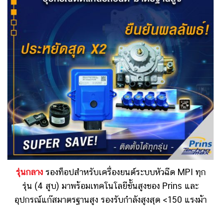
รุ่นกลาง
รองท็อปสำหรับ
เครื่องยนต์ระบบหัวฉีด MPI ทุก
รุ่น (4 สูบ)
มาพร้อมเทคโนโลยีขั้นสูงของ Prins และ
อุปกรณ์แก๊สมาตรฐานสูง
รองรับกำลังสูงสุด <150 แรงม้า