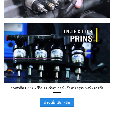
รางหัวฉีด Prins – รีวิว จุดเด่นอุปกรณ์แก๊สมาตรฐาน หงษ์ทองแก๊ส
อ่านเพิ่มเติม คลิก