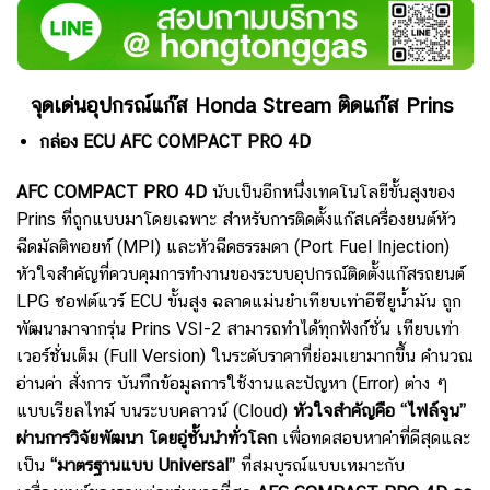
จุดเด่นอุปกรณ์แก๊ส Honda Stream ติดแก๊ส Prins
กล่อง ECU AFC COMPACT PRO 4D
AFC COMPACT PRO 4D
นับเป็นอีกหนึ่งเทคโนโลยีขั้นสูงของ
Prins ที่ถูกแบบมาโดยเฉพาะ สำหรับการติดตั้งแก๊สเครื่องยนต์หัว
ฉีดมัลติพอยท์ (MPI) และหัวฉีดธรรมดา (Port Fuel Injection)
หัวใจสำคัญที่ควบคุมการทำงานของระบบอุปกรณ์ติดตั้งแก๊สรถยนต์
LPG ซอฟต์แวร์ ECU ขั้นสูง ฉลาดแม่นยำเทียบเท่าอีซียูน้ำมัน ถูก
พัฒนามาจากรุ่น Prins VSI-2 สามารถทำได้ทุกฟังก์ชั่น เทียบเท่า
เวอร์ชั่นเต็ม (Full Version) ในระดับราคาที่ย่อมเยามากขึ้น คำนวณ
อ่านค่า สั่งการ บันทึกข้อมูลการใช้งานและปัญหา (Error) ต่าง ๆ
แบบเรียลไทม์ บนระบบคลาวน์ (Cloud)
หัวใจสำคัญคือ “ไฟล์จูน”
ผ่านการวิจัยพัฒนา โดยอู่ชั้นนำทั่วโลก
เพื่อทดสอบหาค่าที่ดีสุดและ
เป็น
“มาตรฐานแบบ Universal”
ที่สมบูรณ์แบบเหมาะกับ