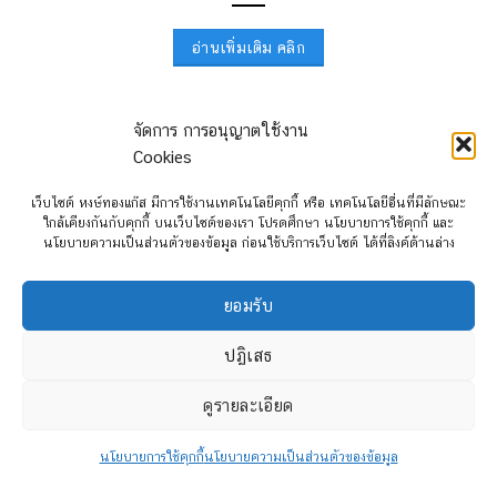
อ่านเพิ่มเติม คลิก
จัดการ การอนุญาตใช้งาน
Cookies
เว็บไซต์ หงษ์ทองแก๊ส มีการใช้งานเทคโนโลยีคุกกี้ หรือ เทคโนโลยีอื่นที่มีลักษณะ
ใกล้เคียงกันกับคุกกี้ บนเว็บไซต์ของเรา โปรดศึกษา นโยบายการใช้คุกกี้ และ
นโยบายความเป็นส่วนตัวของข้อมูล ก่อนใช้บริการเว็บไซต์ ได้ที่ลิงค์ด้านล่าง
ยอมรับ
ปฏิเสธ
Prins (Bosch) Map Sensor – รีวิว จุดเด่นอุปกรณ์แก๊สมาตรฐาน หงษ์
ดูรายละเอียด
ทองแก๊ส
นโยบายการใช้คุกกี้
นโยบายความเป็นส่วนตัวของข้อมูล
อ่านเพิ่มเติม คลิก