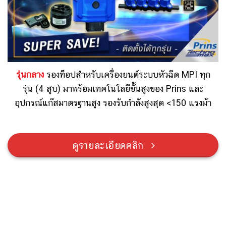
รุ่นกลาง
รองท็อปสำหรับ
เครื่องยนต์ระบบหัวฉีด MPI ทุก
รุ่น (4 สูบ)
มาพร้อมเทคโนโลยีขั้นสูงของ Prins และ
อุปกรณ์แก๊สมาตรฐานสูง
รองรับกำลังสูงสุด <150 แรงม้า
ดูรายละเอียดคลิก