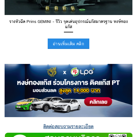
รางหัวฉีด Prins GEMINI – รีวิว จุดเด่นอุปกรณ์แก๊สมาตรฐาน หงษ์ทอง
แก๊ส
อ่านเพิ่มเติม คลิก
ติดต่อสอบถามรายละเอียด