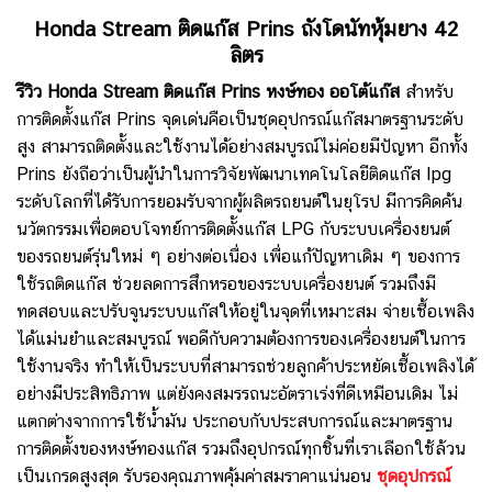
Honda Stream ติดแก๊ส Prins ถังโดนัทหุ้มยาง 42
ลิตร
รีวิว Honda Stream ติดแก๊ส Prins หงษ์ทอง ออโต้แก๊ส
สำหรับ
การติดตั้งแก๊ส Prins จุดเด่นคือเป็นชุดอุปกรณ์แก๊สมาตรฐานระดับ
สูง สามารถติดตั้งและใช้งานได้อย่างสมบูรณ์ไม่ค่อยมีปัญหา อีกทั้ง
Prins ยังถือว่าเป็นผู้นำในการวิจัยพัฒนาเทคโนโลยีติดแก๊ส lpg
ระดับโลกที่ได้รับการยอมรับจากผู้ผลิตรถยนต์ในยุโรป มีการคิดค้น
นวัตกรรมเพื่อตอบโจทย์การติดตั้งแก๊ส LPG กับระบบเครื่องยนต์
ของรถยนต์รุ่นใหม่ ๆ อย่างต่อเนื่อง เพื่อแก้ปัญหาเดิม ๆ ของการ
ใช้รถติดแก๊ส ช่วยลดการสึกหรอของระบบเครื่องยนต์ รวมถึงมี
ทดสอบและปรับจูนระบบแก๊สให้อยู่ในจุดที่เหมาะสม จ่ายเชื้อเพลิง
ได้แม่นยำและสมบูรณ์ พอดีกับความต้องการของเครื่องยนต์ในการ
ใช้งานจริง ทำให้เป็นระบบที่สามารถช่วยลูกค้าประหยัดเชื้อเพลิงได้
อย่างมีประสิทธิภาพ แต่ยังคงสมรรถนะอัตราเร่งที่ดีเหมือนเดิม ไม่
แตกต่างจากการใช้น้ำมัน ประกอบกับประสบการณ์และมาตรฐาน
การติดตั้งของหงษ์ทองแก๊ส รวมถึงอุปกรณ์ทุกชิ้นที่เราเลือกใช้ล้วน
เป็นเกรดสูงสุด รับรองคุณภาพคุ้มค่าสมราคาแน่นอน
ชุดอุปกรณ์