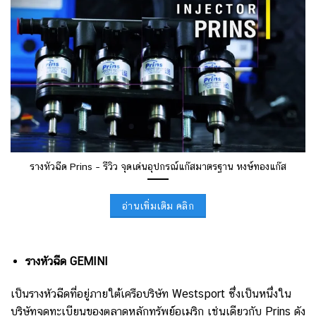
รางหัวฉีด Prins – รีวิว จุดเด่นอุปกรณ์แก๊สมาตรฐาน หงษ์ทองแก๊ส
อ่านเพิ่มเติม คลิก
รางหัวฉีด GEMINI
เป็นรางหัวฉีดที่อยู่ภายใต้เครือบริษัท Westsport ซึ่งเป็นหนึ่งใน
บริษัทจดทะเบียนของตลาดหลักทรัพย์อเมริก เช่นเดียวกับ Prins ดัง