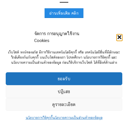
อ่านเพิ่มเติม คลิก
จัดการ การอนุญาตใช้งาน
Cookies
เว็บไซต์ หงษ์ทองแก๊ส มีการใช้งานเทคโนโลยีคุกกี้ หรือ เทคโนโลยีอื่นที่มีลักษณะ
ใกล้เคียงกันกับคุกกี้ บนเว็บไซต์ของเรา โปรดศึกษา นโยบายการใช้คุกกี้ และ
นโยบายความเป็นส่วนตัวของข้อมูล ก่อนใช้บริการเว็บไซต์ ได้ที่ลิงค์ด้านล่าง
ยอมรับ
ติดต่อสอบถามรายละเอียด
ปฏิเสธ
ดูรายละเอียด
นโยบายการใช้คุกกี้
นโยบายความเป็นส่วนตัวของข้อมูล
สวิตช์แก๊ส Prins – ระบบสัมผัสอัจฉริยะ Multi-color Fuel