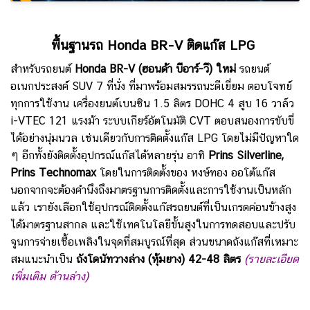
พื้นฐานรถ Honda BR-V ติดแก๊ส
LPG
สำหรับรถยนต์
Honda BR-V (
ฮอนด้า บีอาร์-วี) ใหม่
รถยนต์
อเนกประสงค์ SUV 7 ที่นั่ง ที่มาพร้อมสมรรถนะดีเยี่ยม ตอบโจทย์
ทุกการใช้งาน เครื่องยนต์เบนซิน 1.5 ลิตร DOHC 4 สูบ 16 วาล์ว
i-VTEC 121 แรงม้า ระบบเกียร์อัตโนมัติ CVT ตอบสนองการขับขี่
ได้อย่างนุ่มนวล เช่นเดียวกับการติดตั้งแก๊ส LPG โดยไม่มีปัญหาใด
ๆ อีกทั้งยังติดตั้งอุปกรณ์แก๊สได้หลายรุ่น อาทิ
Prins Silverline,
Prins Technomax
โดยในการติดตั้งของ หงษ์ทอง ออโต้แก๊ส
นอกจากจะต้องคำนึงถึงมาตรฐานการติดตั้งและการใช้งานเป็นหลัก
แล้ว เรายังเลือกใช้อุปกรณ์ติดตั้งแก๊สรถยนต์ที่เป็นเกรดค่อนข้างสูง
ได้มาตรฐานสากล และใช้เทคโนโลยีขั้นสูงในการทดสอบและปรับ
จูนการจ่ายเชื้อเพลิงในจุดที่สมบูรณ์ที่สุด ส่วนขนาดถังแก๊สที่เหมาะ
สมแนะนำเป็น
ถังโดนัทวางล่าง (หุ้มยาง) 42-48 ลิตร
(รายละเอียด
เพิ่มเติม ด้านล่าง)