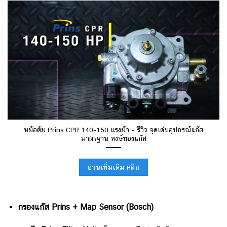
หม้อต้ม Prins CPR 140-150 แรงม้า – รีวิว จุดเด่นอุปกรณ์แก๊ส
มาตรฐาน หงษ์ทองแก๊ส
อ่านเพิ่มเติม คลิก
กรองแก๊ส Prins + Map Sensor (ฺBosch)