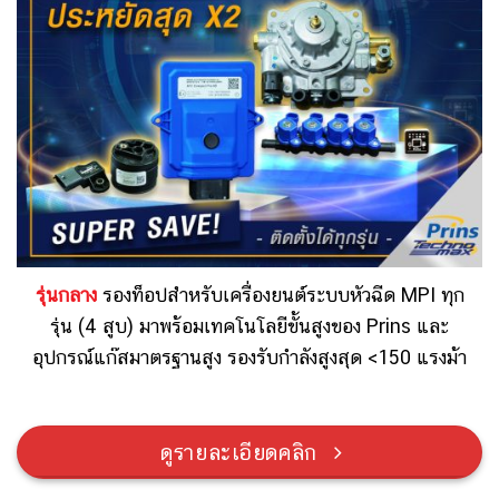
รุ่นกลาง
รองท็อปสำหรับ
เครื่องยนต์ระบบหัวฉีด MPI ทุก
รุ่น (4 สูบ)
มาพร้อมเทคโนโลยีขั้นสูงของ Prins และ
อุปกรณ์แก๊สมาตรฐานสูง
รองรับกำลังสูงสุด <150 แรงม้า
ดูรายละเอียดคลิก