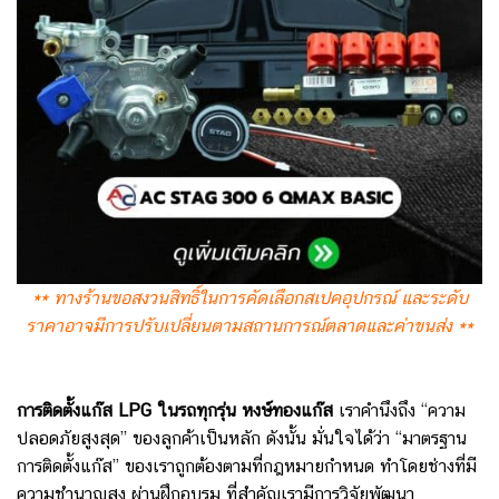
** ทางร้านขอสงวนสิทธิ์ในการคัดเลือกสเปคอุปกรณ์
และระดับ
ราคาอาจมีการปรับเปลี่ยนตามสถานการณ์ตลาดและค่าขนส่ง **
การติดตั้งแก๊ส LPG ในรถทุกรุ่น หงษ์ทองแก๊ส
เราคำนึงถึง “ความ
ปลอดภัยสูงสุด” ของลูกค้าเป็นหลัก ดังนั้น มั่นใจได้ว่า “มาตรฐาน
การติดตั้งแก๊ส” ของเราถูกต้องตามที่กฎหมายกำหนด ทำโดยช่างที่มี
ความชำนาญสูง ผ่านฝึกอบรม ที่สำคัญเรามีการวิจัยพัฒนา