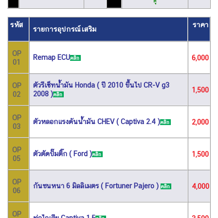
ตู้
รหัส
ราคา
รายการอุปกรณ์เสริม
OP
Remap ECU
6,000
คลิก
01
ตัวรีเซ็ทน้ำมัน Honda ( ปี 2010 ขึ้นไป CR-V g3
OP
1,500
2008 )
02
คลิก
OP
ตัวหลอกแรงดันน้ำมัน CHEV ( Captiva 2.4 )
2,000
คลิก
03
OP
ตัวตัดปั๊มติ๊ก ( Ford )
1,500
คลิก
05
OP
กันชนหนา 6 มิลลิเมตร ( Fortuner Pajero )
4,000
คลิก
06
OP
ท่อไอเสีย Captiva 1.5