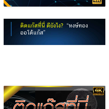
ติดแก๊สที่นี่ ดียังไง?
“หงษ์ทอง
ออโต้แก๊ส”