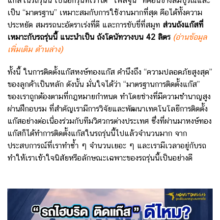
แก๊สในรถรุ่นนี้ เป็นอีกรุ่นที่เราได้ “ไฟล์จูน” ที่ค่อนข้างสมบูรณ์และ
เป็น “มาตรฐาน” เหมาะสมกับการใช้งานมากที่สุด คือได้ทั้งความ
ประหยัด สมรรถนะอัตราเร่งที่ดี และการขับขี่ที่สมูท
ส่วนถังแก๊สที่
เหมาะกับรถรุ่นนี้ แนะนำเป็น
ถังโดนัทวางบน 42 ลิต
ร
(อ่านข้อมูล
เพิ่มเติม ด้านล่าง)
ทั้งนี้ ในการติดตั้งแก๊สหงษ์ทองแก๊ส คำนึงถึง “ความปลอดภัยสูงสุด”
ของลูกค้าเป็นหลัก ดังนั้น มั่นใจได้ว่า “มาตรฐานการติดตั้งแก๊ส”
ของเราถูกต้องตามที่กฎหมายกำหนด ทำโดยช่างที่มีความชำนาญสูง
ผ่านฝึกอบรม ที่สำคัญเรามีการวิจัยและพัฒนาเทคโนโลยีการติดตั้ง
แก๊สอย่างต่อเนื่องร่วมกับทีมวิศวกรต่างประเทศ ซึ่งที่ผ่านมาหงษ์ทอง
แก๊สก็ได้ทำการติดตั้งแก๊สในรถรุ่นนี้ไปแล้วจำนวนมาก จาก
ประสบการณ์ที่เราทำซ้ำ ๆ จำนวนเยอะ ๆ และเรามีเวลาอยู่กับรถ
ทำให้เราเข้าใจนิสัยหรือลักษณะเฉพาะของรถรุ่นนี้เป็นอย่างดี