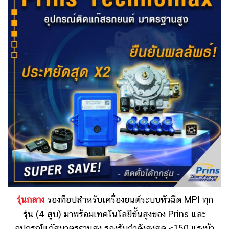
รุ่นกลาง
รองท็อปสำหรับ
เครื่องยนต์ระบบหัวฉีด MPI ทุก
รุ่น (4 สูบ)
มาพร้อมเทคโนโลยีขั้นสูงของ Prins และ
อุปกรณ์แก๊สมาตรฐานสูง
รองรับกำลังสูงสุด <150 แรงม้า