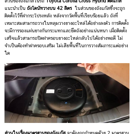
ส่วนของถังแก๊สในรถ
Toyota Corolla Cross Hybrid
ติดแก๊ส
แนะนำเป็น
ถังโดนัทวางบน 42 ลิตร
ในส่วนของถังแก๊สซึ่งจะถูก
ติดตั้งไว้ที่ฝากระโปรงหลัง หลังจากวัดพื้นที่เรียบร้อยแล้ว ถังที่
เหมาะสมสามารถวางในหลุมวางยางอะไหล่ได้อย่างลงตัว การติดตั้ง
จะมีการรองแผ่นยางกันกระแทกและยึดถังอย่างแน่นหนา เมื่อติดตั้ง
เสร็จแล้วสามารถปิดฝาครอบยางอะไหล่กลับไปได้อย่างพอดี ไม่
จำเป็นต้องทำฝาครอบเสริม ไม่เสียพื้นที่ในการวางสัมภาระแต่อย่าง
ใด
ส่วนในเรื่องมาตรฐานของถังแก๊ส
จะต้องถูกกำหนดด้วย 2 มาตรฐาน