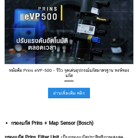
หม้อต้ม Prins eVP-500 – รีวิว จุดเด่นอุปกรณ์แก๊สมาตรฐาน หงษ์ทอง
แก๊ส
อ่านเพิ่มเติม คลิก
กรองแก๊ส Prins + Map Sensor (ฺBosch)
กรองแก๊ส Prins Filter Unit
เป็นกรองแก๊สประสิทธิภาพสูงสุด