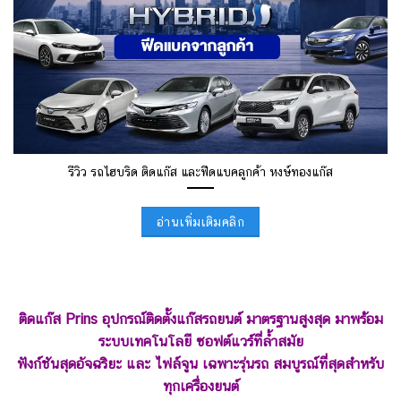
รีวิว รถไฮบริด ติดแก๊ส และฟีดแบคลูกค้า หงษ์ทองแก๊ส
อ่านเพิ่มเติมคลิก
ติดแก๊ส Prins อุปกรณ์ติดตั้งแก๊สรถยนต์ มาตรฐานสูงสุด มาพร้อม
ระบบเทคโนโลยี ซอฟต์แวร์ที่ล้ำสมัย
ฟังก์ชันสุดอัจฉริยะ และ ไฟล์จูน เฉพาะรุ่นรถ
สมบูรณ์ที่สุดสำหรับ
ทุกเครื่องยนต์