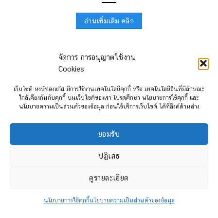
อ่านเพิ่มเติม คลิก
จัดการ การอนุญาตใช้งาน
อุปกรณ์เสริม สำหรับ TOYOTA CROSS HYBRID อาทิ
ตัว
Cookies
รีเซ็ตน้ำมัน TOYOTA และ อุปกรณ์เสริมสำหรับรุ่นเครื่องยนต์
HYBRID
เว็บไซต์ หงษ์ทองแก๊ส มีการใช้งานเทคโนโลยีคุกกี้ หรือ เทคโนโลยีอื่นที่มีลักษณะ
ใกล้เคียงกันกับคุกกี้ บนเว็บไซต์ของเรา โปรดศึกษา นโยบายการใช้คุกกี้ และ
นโยบายความเป็นส่วนตัวของข้อมูล ก่อนใช้บริการเว็บไซต์ ได้ที่ลิงค์ด้านล่าง
ยอมรับ
ปฏิเสธ
ดูรายละเอียด
นโยบายการใช้คุกกี้
นโยบายความเป็นส่วนตัวของข้อมูล