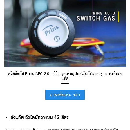
สวิตช์แก๊ส Prins AFC 2.0 – รีวิว จุดเด่นอุปกรณ์แก๊สมาตรฐาน หงษ์ทอง
แก๊ส
อ่านเพิ่มเติม คลิก
ถังแก๊ส ถังโดนัทวางบน 42 ลิตร