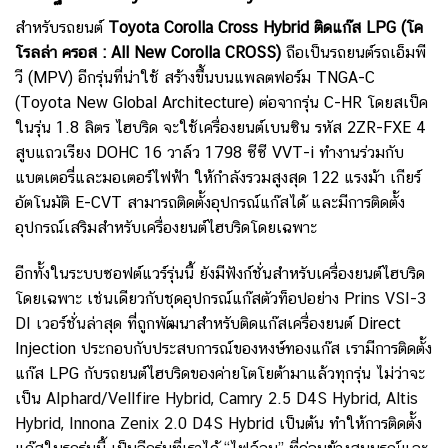
สำหรับรถยนต์
Toyota Corolla Cross Hybrid
ติดแก๊ส
LPG (โค
โรลล่า ครอส : All New Corolla CROSS)
ถือเป็นรถยนต์รถเอ็มพี
วี (MPV) อีกรุ่นที่น่าใช้ สร้างขึ้นบนแพลตฟอร์ม TNGA-C
(Toyota New Global Architecture) ต่อจากรุ่น C-HR โดยสเป็ค
ในรุ่น 1.8 ลิตร ไฮบริด จะใช้เครื่องยนต์เบนซิน รหัส 2ZR-FXE 4
สูบแถวเรียง DOHC 16 วาล์ว 1798 ซีซี VVT-i ทำงานร่วมกับ
แบตเตอรี่และมอเตอร์ไฟฟ้า ให้กำลังรวมสูงสุด 122 แรงม้า เกียร์
อัตโนมัติ E-CVT สามารถติดตั้งอุปกรณ์แก๊สได้ และมีการติดตั้ง
อุปกรณ์เสริมสำหรับเครื่องยนต์ไฮบริดโดยเฉพาะ
อีกทั้งในระบบซอฟต์แวร์รุ่นนี้ ยังมีฟังก์ชั่นสำหรับเครื่องยนต์ไฮบริด
โดยเฉพาะ เช่นเดียวกับชุดอุปกรณ์แก๊สตัวท็อปอย่าง
Prins VSI-3
DI เวอร์ชั่นล่าสุด
ที่ถูกพัฒนาสำหรับติดแก๊สเครื่องยนต์ Direct
Injection ประกอบกับประสบการณ์ของหงษ์ทองแก๊ส เรามีการติดตั้ง
แก๊ส LPG กับรถยนต์ไฮบริดของค่ายโตโยต้ามาแล้วทุกรุ่น ไม่ว่าจะ
เป็น
Alphard/Vellfire Hybrid
,
Camry 2.5 D4S Hybrid
,
Altis
Hybrid
,
Innona Zenix 2.0 D4S Hybrid
เป็นต้น
ทำให้การติดตั้ง