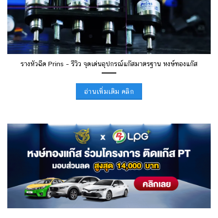
รางหัวฉีด Prins – รีวิว จุดเด่นอุปกรณ์แก๊สมาตรฐาน หงษ์ทองแก๊ส
อ่านเพิ่มเติม คลิก