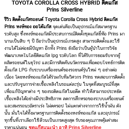
TOYOTA COROLLA CROSS HYBRID ติดแก๊ส
Prins Silverline
รีวิว ติดตั้งแก๊สรถยนต์ Toyota Corolla Cross Hybrid ติดแก๊ส
Prins หงษ์ทอง ออโต้แก๊ส
จุดเด่นคือเป็นอุปกรณ์แก๊สมาตรฐาน
ระดับสูง ซึ่งหงษ์ทองแก๊สมีประสบการณ์ติดตั้งชุดแก๊สยี่ห้อ Prins มา
นานเป็นสิบ ๆ ปี ถือว่าเป็นอุปกรณ์เกรดสูง สามารถติดตั้งและใช้
งานได้ไม่ค่อยมีปัญหา อีกทั้ง Prins ยังถือว่าเป็นผู้นำในการวิจัย
พัฒนาเทคโนโลยีติดแก๊ส lpg ระดับโลก
ที่ได้รับการยอมรับจากผู้
ผลิตรถยนต์ในยุโรป และ
มีการคิดค้นนวัตกรรมเพื่อตอบโจทย์การติด
ตั้งแก๊ส LPG กับระบบเครื่องยนต์ของรถยนต์รุ่นใหม่ ๆ อย่างต่อ
เนื่อง โดยหงษ์ทองแก๊สได้ร่วมกับทีมวิศวกร Prins ทดสอบการติดตั้ง
และปรับจูนการจ่ายเชื้อเพลิงในรถแต่ละรุ่น ในจุดที่สมบูรณ์ที่สุด
เพื่อแก้ปัญหาต่าง ๆ ของรถติดแก๊สในอดีต ทำให้สามารถ
ประหยัด
เชื้อเพลิงได้อย่างมีประสิทธิภาพ
ลด
การสึกหรอของระบบเครื่องยนต์
และสมรรถนะอัตราเร่ง ไม่ดครอป ไม่แตกต่างจากการใช้น้ำมัน
ดัง
นั้น มั่นใจได้ทั้งมาตรฐานการติดตั้งของหงษ์ทองแก๊ส และอุปกรณ์
ทุกชิ้นที่เราเลือกใช้ล้วนเป็นเกรดสูงสุด รับรองคุณภาพคุ้มค่าสม
ราคาแน่นอน
ชุดแก๊สแนะนำ อาทิ
Prins Silverline