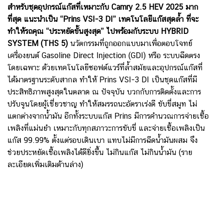
สำหรับชุดอุปกรณ์แก๊สที่เหมาะกับ Camry 2.5 HEV 2025
มาก
ที่สุด แนะนำเป็น “Prins VSI-3 DI” เทคโนโลยีแก๊สสุดล้ำ ที่จะ
ทำให้รถคุณ “ประหยัดขั้นสูงสุด” ไปพร้อมกับระบบ HYBRID
SYSTEM (THS 5)
นวัตกรรมที่ถูกออกแบบมาเพื่อตอบโจทย์
เครื่องยนต์ Gasoline Direct Injection (GDI) หรือ ระบบฉีดตรง
โดยเฉพาะ ด้วยเทคโนโลยีซอฟต์แวร์ที่ล้ำสมัยและอุปกรณ์แก๊สที่
ได้มาตรฐานระดับสากล ทำให้
Prins VSI-3 DI เป็นชุดแก๊สที่มี
ประสิทธิภาพสูงสุดในตลาด ณ ปัจจุบัน บวกกับการติดตั้งและการ
ปรับจูนโดยผู้เชี่ยวชาญ ทำให้สมรรถนะอัตราเร่งดี ขับขี่สมูท ไม่
แตกต่างจากน้ำมัน อีกทั้งระบบแก๊ส Prins มีการคำนวณการจ่ายเชื้อ
เพลิงที่แม่นยำ เหมาะกับทุกสภาวะการขับขี่ และจ่ายเชื้อเพลิงเป็น
แก๊ส 99.99% ตั้งแต่รอบเดินเบา แทบไม่มีการฉีดน้ำมันผสม จึง
ช่วยประหยัดเชื้อเพลิงได้ดียิ่งขึ้น ไม่กินแก๊ส ไม่กินน้ำมัน (ราย
ละเอียดเพิ่มเติมด้านล่าง)