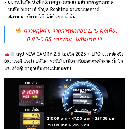
– อุปกรณ์แก๊ส ประสิทธิภาพสูง ฉลาดแม่นยำ มาตรฐานสากล
– บันทึก วิเคราะห์ ข้อมูล Realtime ผ่านระบบคลาวด์
– สมรรถนะ อัตราเร่งดี ไม่ต่างจากน้ำมัน
ความคุ้มค่า: จากการทดสอบ LPG ตกเพียง
0.83-0.85 บาท/กม. ไม่ถึงบาท !!!
สรุป NEW CAMRY 2.5 ไฮบริด 2025 + LPG ประหยัดจริง
อัตราเร่งดี แรงไม่แพ้ใคร จะขับในเมือง หรือออกต่างจังหวัด มั่นใจ
ประหยัดคุ้มค่าทุกเส้นทางแน่นอนครับ