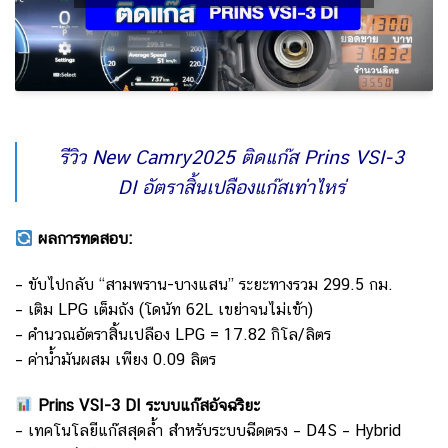
รีวิว New Camry2025 ติดแก๊ส Prins VSI-3
DI อัตราสิ้นเปลืองแก๊สเท่าไหร่
ผลการทดสอบ:
– ขับไปกลับ “สามพราน-บางแสน” ระยะทางรวม 299.5 กม.
– เติม LPG เต็มถัง (โดนัท 62L เขย่าจนไม่เข้า)
– คำนวณอัตราสิ้นเปลือง LPG = 17.82 กิโล/ลิตร
– ค่าน้ำมันผสม เพียง 0.09 ลิตร
Prins VSI-3 DI ระบบแก๊สอัจฉริยะ
– เทคโนโลยีแก๊สสุดล้ำ สำหรับระบบฉีดตรง – D4S – Hybrid