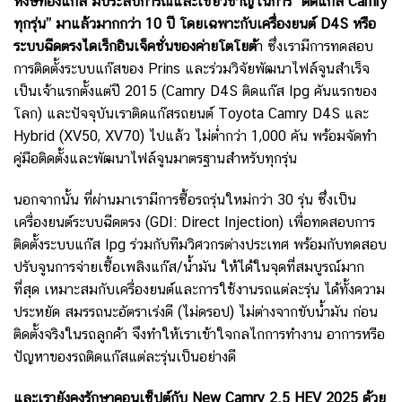
หงษ์ทองแก๊ส มีประสบการณ์และเชี่ยวชาญในการ “ติดแก๊ส Camry
ทุกรุ่น” มาแล้วมากกว่า 10 ปี โดยเฉพาะกับเครื่องยนต์ D4S หรือ
ระบบฉีดตรงไดเร็กอินเจ็คชั่นของค่ายโตโยต้
า ซึ่งเรามีการทดสอบ
การติดตั้งระบบแก๊สของ Prins และร่วมวิจัยพัฒนาไฟล์จูนสำเร็จ
เป็นเจ้าแรกตั้งแต่ปี 2015 (Camry D4S ติดแก๊ส lpg คันแรกของ
โลก) และปัจจุบันเราติดแก๊สรถยนต์ Toyota Camry D4S และ
Hybrid (XV50, XV70) ไปแล้ว ไม่ต่ำกว่า 1,000 คัน พร้อมจัดทำ
คู่มือติดตั้งและพัฒนาไฟล์จูนมาตรฐานสำหรับทุกรุ่น
นอกจากนั้น ที่ผ่านมาเรามีการซื้อรถรุ่นใหม่กว่า 30 รุ่น ซึ่งเป็น
เครื่องยนต์ระบบฉีดตรง (GDI: Direct Injection) เพื่อทดสอบการ
ติดตั้งระบบแก๊ส lpg ร่วมกับทีมวิศวกรต่างประเทศ พร้อมกับทดสอบ
ปรับจูนการจ่ายเชื้อเพลิงแก๊ส/น้ำมัน ให้ได้ในจุดที่สมบูรณ์มาก
ที่สุด เหมาะสมกับเครื่องยนต์และการใช้งานรถแต่ละรุ่น
ได้ทั้งความ
ประหยัด สมรรถนะอัตราเร่งดี (ไม่ดรอป) ไม่ต่างจากขับน้ำมัน ก่อน
ติดตั้งจริงในรถลูกค้า จึงทำให้เราเข้าใจกลไกการทำงาน อาการหรือ
ปัญหาของรถติดแก๊สแต่ละรุ่นเป็นอย่างดี
และเรายังคงรักษาคอนเซ็ปต์กับ New Camry 2.5 HEV 2025 ด้วย