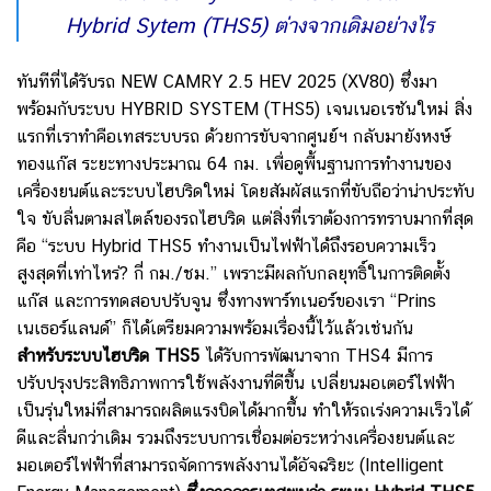
Hybrid Sytem (THS5) ต่างจากเดิมอย่างไร
ทันทีที่ได้รับรถ NEW CAMRY 2.5 HEV 2025 (XV80) ซึ่งมา
พร้อมกับระบบ HYBRID SYSTEM (THS5) เจนเนอเรชันใหม่ สิ่ง
แรกที่เราทำคือเทสระบบรถ ด้วยการขับจากศูนย์ฯ กลับมายังหงษ์
ทองแก๊ส ระยะทางประมาณ 64 กม. เพื่อดูพื้นฐานการทำงานของ
เครื่องยนต์และระบบไฮบริดใหม่ โดยสัมผัสแรกที่ขับถือว่าน่าประทับ
ใจ ขับลื่นตามสไตล์ของรถไฮบริด แต่สิ่งที่เราต้องการทราบมากที่สุด
คือ “ระบบ Hybrid THS5 ทำงานเป็นไฟฟ้าได้ถึงรอบความเร็ว
สูงสุดที่เท่าไหร่? กี่ กม./ชม.” เพราะมีผลกับกลยุทธิ์ในการติดตั้ง
แก๊ส และการทดสอบปรับจูน ซึ่งทางพาร์ทเนอร์ของเรา “Prins
เนเธอร์แลนด์” ก็ได้เตรียมความพร้อมเรื่องนี้ไว้แล้วเช่นกัน
สำหรับระบบไฮบริด THS5
ได้รับการพัฒนาจาก THS4 มีการ
ปรับปรุงประสิทธิภาพการใช้พลังงานที่ดีขึ้น เปลี่ยนมอเตอร์ไฟฟ้า
เป็นรุ่นใหม่ที่สามารถผลิตแรงบิดได้มากขึ้น ทำให้รถเร่งความเร็วได้
ดีและลื่นกว่าเดิม รวมถึงระบบการเชื่อมต่อระหว่างเครื่องยนต์และ
มอเตอร์ไฟฟ้าที่สามารถจัดการพลังงานได้อัจฉริยะ (Intelligent