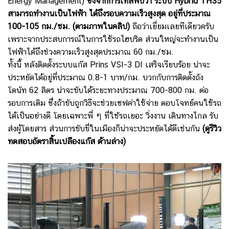
Energy Management)
ซึ่งจากการเทสพบว่า ระบบ Hybrid THS5
สามารถทำงานเป็นไฟฟ้า ได้ถึงรอบความเร็วสูงสุด อยู่ที่ประมาณ
100-105 กม./ชม. (ตามภาพในคลิป)
ถือว่าเยี่ยมเลยทีเดียวครับ
เพราะจากประสบการณ์ในการใช้รถไฮบริด ส่วนใหญ่จะทำงานเป็น
ไฟฟ้าได้ถึงช่วงความเร็วสูงสุดประมาณ 60 กม./ชม.
ทั้งนี้ หลังติดตั้งระบบแก๊ส Prins VSI-3 DI เสร็จเรียบร้อย น่าจะ
ประหยัดได้อยู่ที่ประมาณ 0.8-1 บาท/กม. บวกกับการติดตั้งถัง
โดนัท 62 ลิตร น่าจะขับได้ระยะทางประมาณ 700-800 กม. ต่อ
รอบการเติม ซึ่งถ้าขับถูกวิธีจะช่วยเซฟค่าใช้จ่าย ตอบโจทย์คนใช้รถ
ได้เป็นอย่างดี โดยเฉพาะพี่ ๆ ที่ใชัรถเยอะ วิ่งงาน เดินทางไกล รับ
ส่งผู้โดยสาร ส่วนการขับขี่ในเมืองก็น่าจะประหยัดได้ดีเช่นกัน
(ดูรีวิว
ทดสอบอัตราสิ้นเปลืองแก๊ส ด้านล่าง)