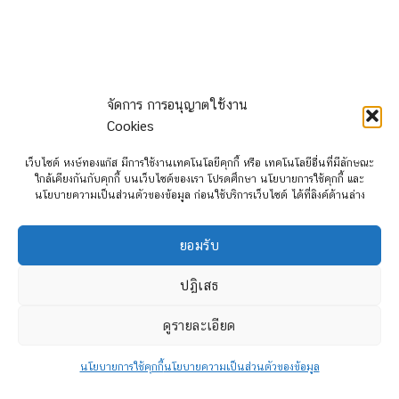
จัดการ การอนุญาตใช้งาน
Cookies
เว็บไซต์ หงษ์ทองแก๊ส มีการใช้งานเทคโนโลยีคุกกี้ หรือ เทคโนโลยีอื่นที่มีลักษณะ
ใกล้เคียงกันกับคุกกี้ บนเว็บไซต์ของเรา โปรดศึกษา นโยบายการใช้คุกกี้ และ
นโยบายความเป็นส่วนตัวของข้อมูล ก่อนใช้บริการเว็บไซต์ ได้ที่ลิงค์ด้านล่าง
ราคาชุดอุปกรณ์แก๊ส อัพเดทราคา
วันที่ 6 เมษายน 2569
ยอมรับ
ชุด
ชุดแก๊ส
รายละเอียด
ลดพิเศษ
ปฏิเสธ
กล่อง ECU AFC-3.0 DI
70,000
ดูรายละเอียด
F
รางหัวฉีด KEIHIN K9
65,000
PRINS VSI-3 DI
หม้อต้ม eVP-500
นโยบายการใช้คุกกี้
นโยบายความเป็นส่วนตัวของข้อมูล