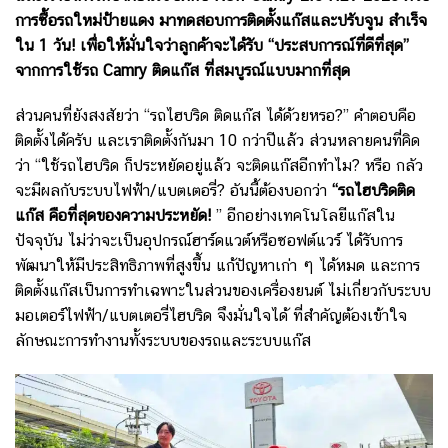
การซื้อรถใหม่ป้ายแดง มาทดสอบการติดตั้งแก๊สและปรับจูน สำเร็จ
ใน 1 วัน! เพื่อให้มั่นใจว่าลูกค้าจะได้รับ “ประสบการณ์ที่ดีที่สุด”
จากการใช้รถ Camry ติดแก๊ส ที่สมบูรณ์แบบมากที่สุด
ส่วนคนที่ยังสงสัยว่า “รถไฮบริด ติดแก๊ส ได้ด้วยหรอ?” คำตอบคือ
ติดตั้งได้ครับ และเราติดตั้งกันมา 10 กว่าปีแล้ว ส่วนหลายคนที่คิด
ว่า “ใช้รถไฮบริด ก็ประหยัดอยู่แล้ว จะติดแก๊สอีกทำไม? หรือ กลัว
จะมีผลกับระบบไฟฟ้า/แบตเตอรี่? อันนี้ต้องบอกว่า
“รถไฮบริดติด
แก๊ส คือที่สุดของความประหยัด!
” อีกอย่างเทคโนโลยีแก๊สใน
ปัจจุบัน ไม่ว่าจะเป็นอุปกรณ์ฮาร์ดแวต์หรือซอฟต์แวร์ ได้รับการ
พัฒนาให้มีประสิทธิภาพที่สูงขึ้น แก้ปัญหาเก่า ๆ ได้หมด และการ
ติดตั้งแก๊สเป็นการทำเฉพาะในส่วนของเครื่องยนต์ ไม่เกี่ยวกับระบบ
มอเตอร์ไฟฟ้า/แบตเตอรี่ไฮบริด จึงมั่นใจได้ ที่สำคัญต้องเข้าใจ
ลักษณะการทำงานทั้งระบบของรถและระบบแก๊ส