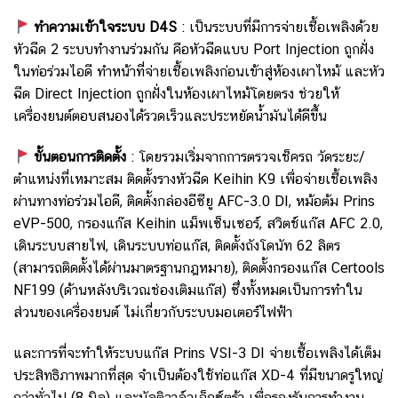
ทำความเข้าใจระบบ D4S
: เป็นระบบที่มีการจ่ายเชื้อเพลิงด้วย
หัวฉีด 2 ระบบทำงานร่วมกัน คือหัวฉีดแบบ Port Injection ถูกฝั่ง
ในท่อร่วมไอดี ทำหน้าที่จ่ายเชื้อเพลิงก่อนเข้าสู่ห้องเผาไหม้ และหัว
ฉีด Direct Injection ถูกฝั่งในห้องเผาไหม้โดยตรง ช่วยให้
เครื่องยนต์ตอบสนองได้รวดเร็วและประหยัดน้ำมันได้ดีขึ้น
ขั้นตอนการติดตั้ง
: โดยรวม
เริ่มจากการตรวจเช็ครถ วัดระยะ/
ตำแหน่งที่เหมาะสม ติดตั้งรางหัวฉีด Keihin K9 เพื่อจ่ายเชื้อเพลิง
ผ่านทางท่อร่วมไอดี, ติดตั้งกล่องอีซียู AFC-3.0 DI, หม้อต้ม Prins
eVP-500, กรองแก๊ส Keihin แม็พเซ็นเซอร์, สวิตช์แก๊ส AFC 2.0,
เดินระบบสายไฟ, เดินระบบท่อแก๊ส, ติดตั้งถังโดนัท 62 ลิตร
(สามารถติดตั้งได้ผ่านมาตรฐานกฎหมาย), ติดตั้งกรองแก๊ส Certools
NF199 (ด้านหลังบริเวณช่องเติมแก๊ส)
ซึ่งทั้งหมดเป็นการทำใน
ส่วนของเครื่องยนต์ ไม่เกี่ยวกับระบบมอเตอร์ไฟฟ้า
และการที่จะทำให้ระบบแก๊ส Prins VSI-3 DI จ่ายเชื้อเพลิงได้เต็ม
ประสิทธิภาพมากที่สุด จำเป็นต้องใช้ท่อแก๊ส XD-4 ที่มีขนาดรูใหญ่
กว่าทั่วไป (8 มิล) และมัลติวาล์วเอ็กซ์ตร้า เพื่อรองรับการทำงาน