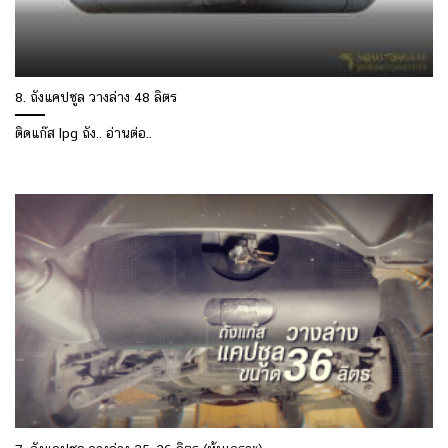
8. ถังแคปซูล วางล่าง 48 ลิตร
ติดแก๊ส lpg ถัง.. อ่านต่อ..