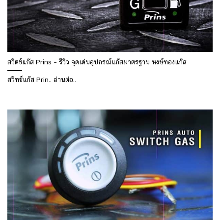
สวิตช์แก๊ส Prins – รีวิว จุดเด่นอุปกรณ์แก๊สมาตรฐาน หงษ์ทองแก๊ส
สวิทช์แก๊ส Prin.. อ่านต่อ..