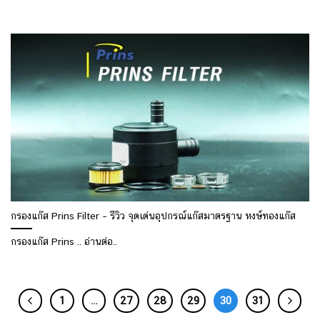
กรองแก๊ส Prins Filter – รีวิว จุดเด่นอุปกรณ์แก๊สมาตรฐาน หงษ์ทองแก๊ส
กรองแก๊ส Prins .. อ่านต่อ..
1
…
27
28
29
30
31