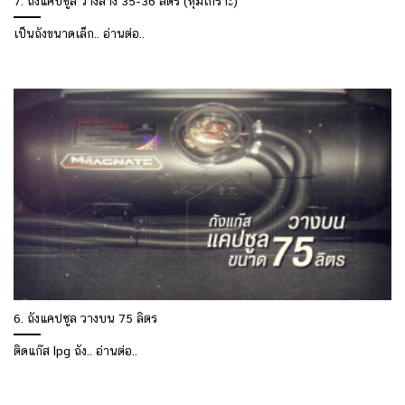
7. ถังแคปซูล วางล่าง 35-36 ลิตร (หุ้มเกราะ)
เป็นถังขนาดเล็ก.. อ่านต่อ..
6. ถังแคปซูล วางบน 75 ลิตร
ติดแก๊ส lpg ถัง.. อ่านต่อ..