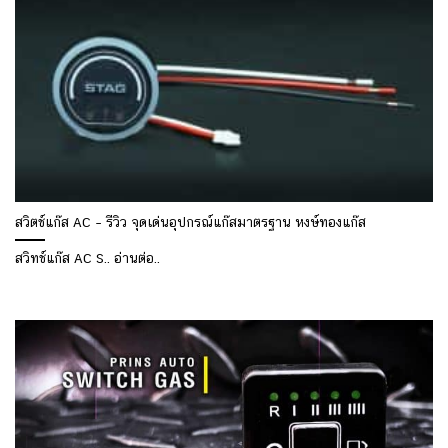
สวิตช์แก๊ส AC – รีวิว จุดเด่นอุปกรณ์แก๊สมาตรฐาน หงษ์ทองแก๊ส
สวิทช์แก๊ส AC S.. อ่านต่อ..