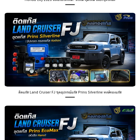
ติดแก๊ส Land Cruiser FJ ชุดอุปกรณ์แก๊ส Prins Silverline หงษ์ทองแก๊ส