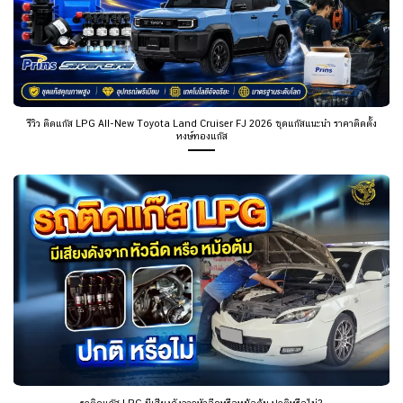
รีวิว ติดแก๊ส LPG All-New Toyota Land Cruiser FJ 2026 ชุดแก๊สแนะนำ ราคาติดตั้ง
หงษ์ทองแก๊ส
รถติดแก๊ส LPG มีเสียงดังจากหัวฉีดหรือหม้อต้ม ปกติหรือไม่?