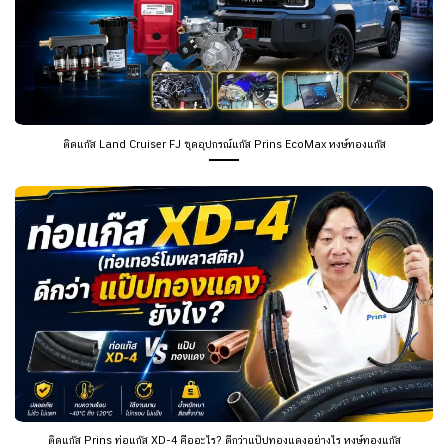
ติดแก๊ส Land Cruiser FJ ชุดอุปกรณ์แก๊ส Prins EcoMax หงษ์ทองแก๊ส
ติดแก๊ส Prins ท่อแก๊ส XD-4 คืออะไร? ดีกว่าแป๊ปทองแดงอย่างไร หงษ์ทองแก๊ส