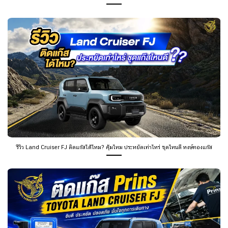
รีวิว Land Cruiser FJ ติดแก๊สได้ไหม? คุ้มไหม ประหยัดเท่าไหร่ ชุดไหนดี หงษ์ทองแก๊ส