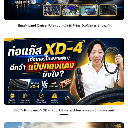
ติดแก๊ส Land Cruiser FJ ชุดอุปกรณ์แก๊ส Prins EcoMax หงษ์ทองแก๊ส
ติดแก๊ส Prins ท่อแก๊ส XD-4 คืออะไร? ดีกว่าแป๊ปทองแดงอย่างไร หงษ์ทองแก๊ส