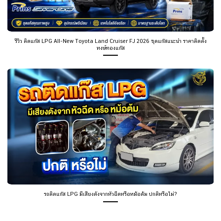
รีวิว ติดแก๊ส LPG All-New Toyota Land Cruiser FJ 2026 ชุดแก๊สแนะนำ ราคาติดตั้ง
หงษ์ทองแก๊ส
รถติดแก๊ส LPG มีเสียงดังจากหัวฉีดหรือหม้อต้ม ปกติหรือไม่?