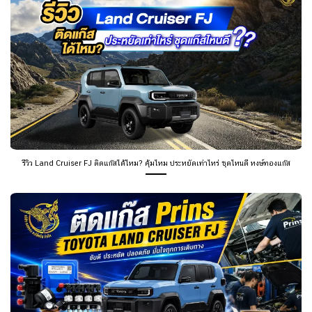
รีวิว Land Cruiser FJ ติดแก๊สได้ไหม? คุ้มไหม ประหยัดเท่าไหร่ ชุดไหนดี หงษ์ทองแก๊ส