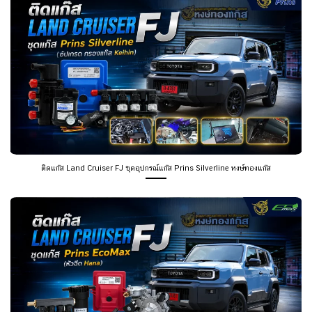
ติดแก๊ส Land Cruiser FJ ชุดอุปกรณ์แก๊ส Prins Silverline หงษ์ทองแก๊ส