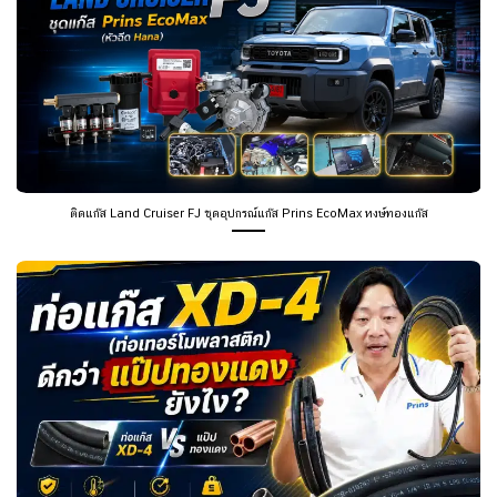
ติดแก๊ส Land Cruiser FJ ชุดอุปกรณ์แก๊ส Prins EcoMax หงษ์ทองแก๊ส