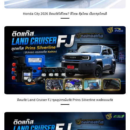
Honda City 2026 ติดแก๊สได้ไหม? ดีไหม คุ้มไหม เลือกชุดไหนดี
ติดแก๊ส Land Cruiser FJ ชุดอุปกรณ์แก๊ส Prins Silverline หงษ์ทองแก๊ส