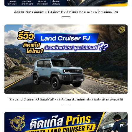
ติดแก๊ส Prins ท่อแก๊ส XD-4 คืออะไร? ดีกว่าแป๊ปทองแดงอย่างไร หงษ์ทองแก๊ส
รีวิว Land Cruiser FJ ติดแก๊สได้ไหม? คุ้มไหม ประหยัดเท่าไหร่ ชุดไหนดี หงษ์ทองแก๊ส