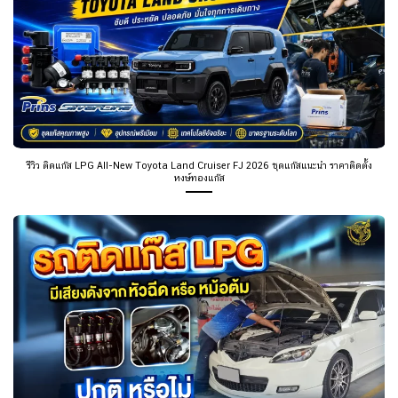
รีวิว ติดแก๊ส LPG All-New Toyota Land Cruiser FJ 2026 ชุดแก๊สแนะนำ ราคาติดตั้ง
หงษ์ทองแก๊ส