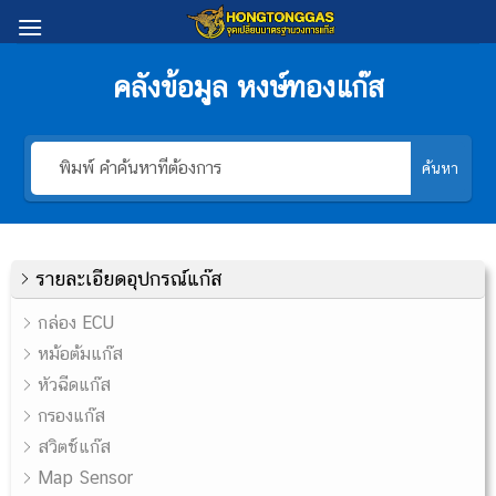
Skip
to
content
คลังข้อมูล หงษ์ทองแก๊ส
ค้นหา
รายละเอียดอุปกรณ์แก๊ส
กล่อง ECU
หม้อต้มแก๊ส
หัวฉีดแก๊ส
กรองแก๊ส
สวิตช์แก๊ส
Map Sensor