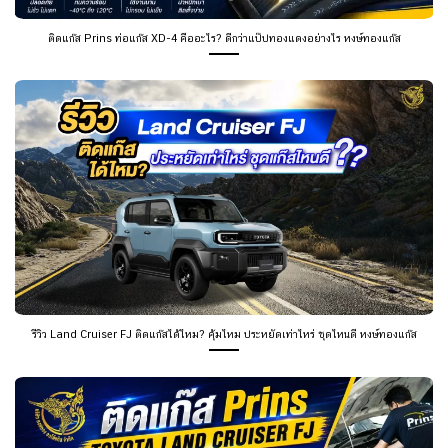
รีวิว Land Cruiser FJ ติดแก๊สได้ไหม? คุ้มไหม ประหยัดเท่าไหร่ ชุดไหนดี หงษ์ทองแก๊ส