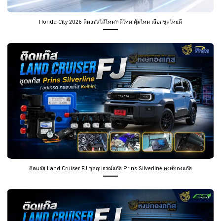
ติดแก๊ส Land Cruiser FJ ชุดอุปกรณ์แก๊ส Prins Silverline หงษ์ทองแก๊ส