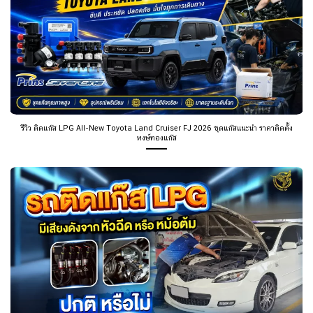
รีวิว ติดแก๊ส LPG All-New Toyota Land Cruiser FJ 2026 ชุดแก๊สแนะนำ ราคาติดตั้ง
หงษ์ทองแก๊ส
รถติดแก๊ส LPG มีเสียงดังจากหัวฉีดหรือหม้อต้ม ปกติหรือไม่?