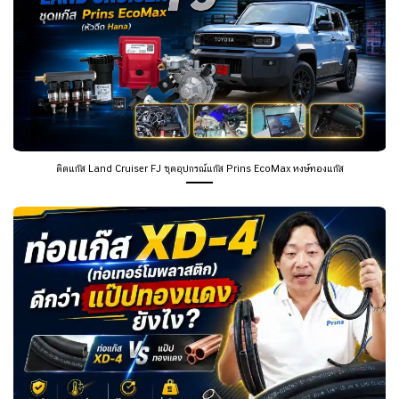
ติดแก๊ส Land Cruiser FJ ชุดอุปกรณ์แก๊ส Prins EcoMax หงษ์ทองแก๊ส
ติดแก๊ส Prins ท่อแก๊ส XD-4 คืออะไร? ดีกว่าแป๊ปทองแดงอย่างไร หงษ์ทองแก๊ส