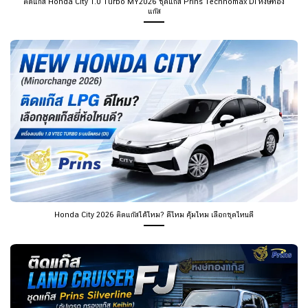
ติดแก๊ส Honda City 1.0 Turbo MY2026 ชุดแก๊ส Prins Technomax DI หงษ์ทอง
แก๊ส
Honda City 2026 ติดแก๊สได้ไหม? ดีไหม คุ้มไหม เลือกชุดไหนดี