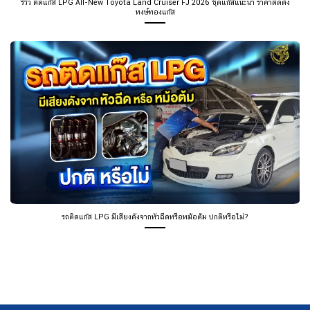
รีวิว ติดแก๊ส LPG All-New Toyota Land Cruiser FJ 2026 ชุดแก๊สแนะนำ ราคาติดตั้ง
หงษ์ทองแก๊ส
รถติดแก๊ส LPG มีเสียงดังจากหัวฉีดหรือหม้อต้ม ปกติหรือไม่?