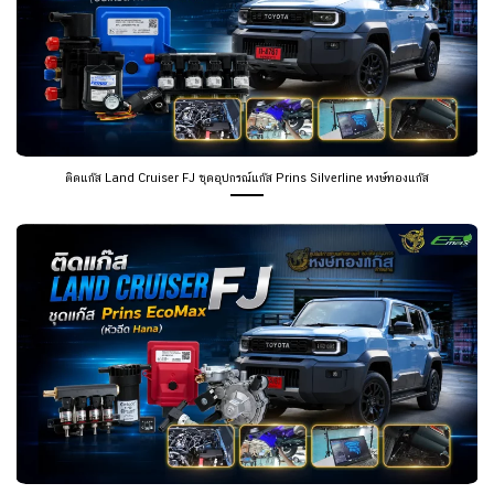
ติดแก๊ส Land Cruiser FJ ชุดอุปกรณ์แก๊ส Prins Silverline หงษ์ทองแก๊ส