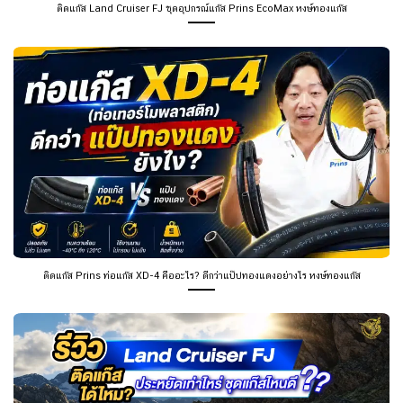
ติดแก๊ส Land Cruiser FJ ชุดอุปกรณ์แก๊ส Prins EcoMax หงษ์ทองแก๊ส
ติดแก๊ส Prins ท่อแก๊ส XD-4 คืออะไร? ดีกว่าแป๊ปทองแดงอย่างไร หงษ์ทองแก๊ส