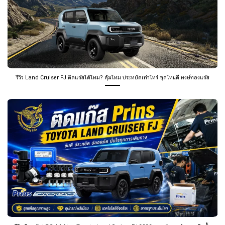
รีวิว Land Cruiser FJ ติดแก๊สได้ไหม? คุ้มไหม ประหยัดเท่าไหร่ ชุดไหนดี หงษ์ทองแก๊ส