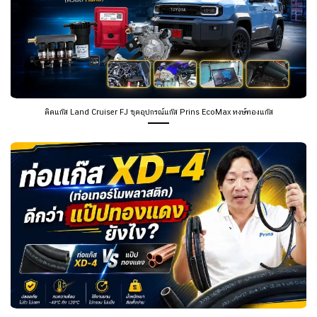
ติดแก๊ส Land Cruiser FJ ชุดอุปกรณ์แก๊ส Prins EcoMax หงษ์ทองแก๊ส