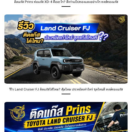
ติดแก๊ส Prins ท่อแก๊ส XD-4 คืออะไร? ดีกว่าแป๊ปทองแดงอย่างไร หงษ์ทองแก๊ส
รีวิว Land Cruiser FJ ติดแก๊สได้ไหม? คุ้มไหม ประหยัดเท่าไหร่ ชุดไหนดี หงษ์ทองแก๊ส