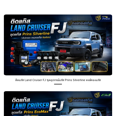
ติดแก๊ส Land Cruiser FJ ชุดอุปกรณ์แก๊ส Prins Silverline หงษ์ทองแก๊ส