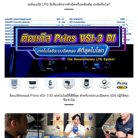
รถติดแก๊ส LPG มีเสียงดังจากหัวฉีดหรือหม้อต้ม ปกติหรือไม่?
ติดแก๊สรถยนต์ Prins VSI-3 ID เทคโนโลยีที่ดีที่สุด สำหรับรถระบบฉีดตรง (DI) ปฏิวัติทุก
ขีดจำกัด