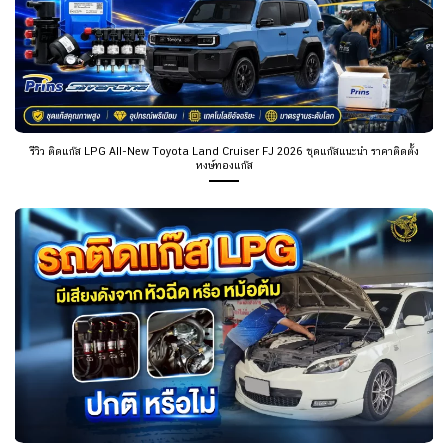
รีวิว ติดแก๊ส LPG All-New Toyota Land Cruiser FJ 2026 ชุดแก๊สแนะนำ ราคาติดตั้ง
หงษ์ทองแก๊ส