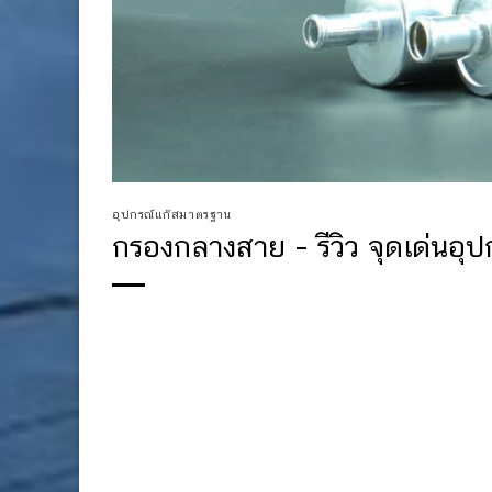
อุปกรณ์แก๊สมาตรฐาน
กรองกลางสาย – รีวิว จุดเด่นอ