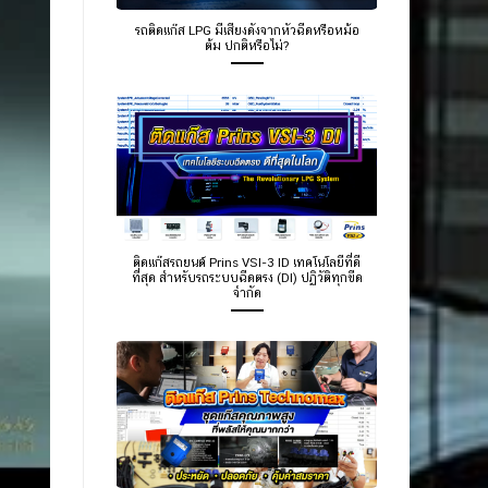
รถติดแก๊ส LPG มีเสียงดังจากหัวฉีดหรือหม้อ
ต้ม ปกติหรือไม่?
ติดแก๊สรถยนต์ Prins VSI-3 ID เทคโนโลยีที่ดี
ที่สุด สำหรับรถระบบฉีดตรง (DI) ปฏิวัติทุกขีด
จำกัด