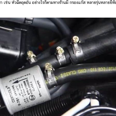
ช่น หัวฉีดอุดอัน อย่างไรก็ตามทางร้านมี กรองแก๊ส หลายรุ่นหลายยี่ห้อ 