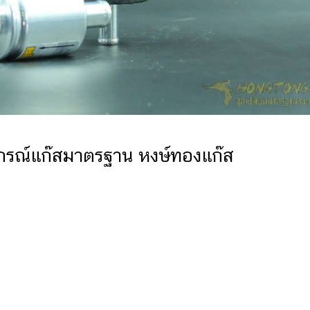
ุปกรณ์แก๊สมาตรฐาน หงษ์ทองแก๊ส