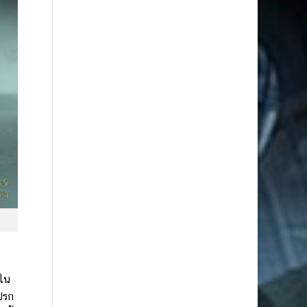
าใน
กปรก