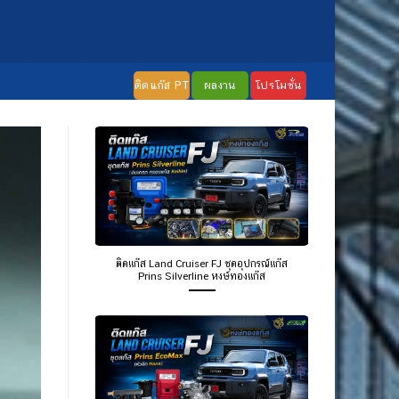
ติดแก๊ส PT
ผลงาน
โปรโมชั่น
ติดแก๊ส Land Cruiser FJ ชุดอุปกรณ์แก๊ส
Prins Silverline หงษ์ทองแก๊ส