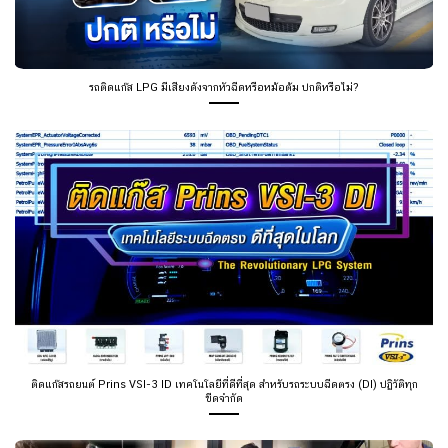
รถติดแก๊ส LPG มีเสียงดังจากหัวฉีดหรือหม้อต้ม ปกติหรือไม่?
ติดแก๊สรถยนต์ Prins VSI-3 ID เทคโนโลยีที่ดีที่สุด สำหรับรถระบบฉีดตรง (DI) ปฏิวัติทุก
ขีดจำกัด