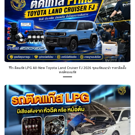
รีวิว ติดแก๊ส LPG All-New Toyota Land Cruiser FJ 2026 ชุดแก๊สแนะนำ ราคาติดตั้ง
หงษ์ทองแก๊ส