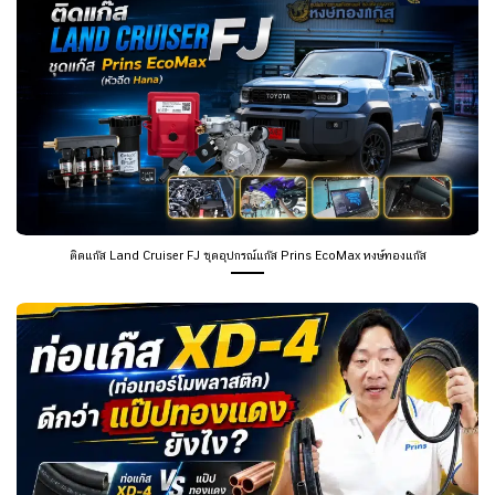
ติดแก๊ส Land Cruiser FJ ชุดอุปกรณ์แก๊ส Prins EcoMax หงษ์ทองแก๊ส