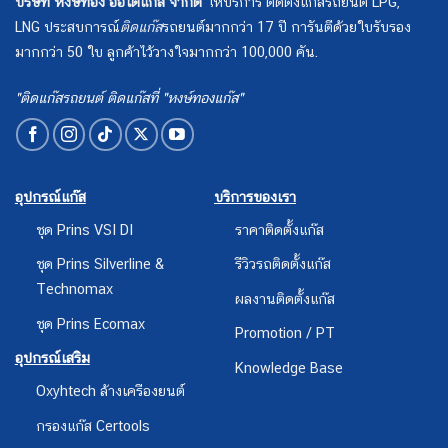
บริษัท หงษ์ทอง ออโต้แก๊ส จำกัด
ให้บริการ ติดตั้งแก๊สรถยนต์ LPG,
LNG ประสบการณ์
ติดแก๊ส
รถยนต์มากกว่า 17 ปี การันตีด้วยใบรับรอง
มากกว่า 50 ใบ ลูกค้าไว้วางใจมากกว่า 100,000 คัน.
"ติดแก๊สรถยนต์ ติดแก๊สที่ "หงษ์ทองแก๊ส"
อุปกรณ์แก๊ส
บริการของเรา
ชุด Prins VSI DI
ราคาติดตั้งแก๊ส
ชุด Prins Silverline &
รีวิวรถติดตั้งแก๊ส
Technomax
ผลงานติดตั้งแก๊ส
ชุด Prins Ecomax
Promotion / PT
อุปกรณ์เสริม
Knowledge Base
Oxyhtech ล้างเครืองยนต์
กรองแก๊ส Certools