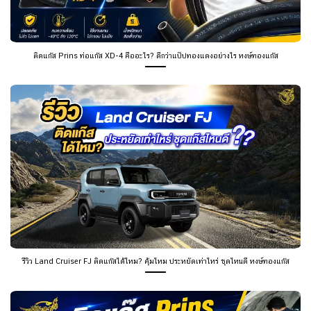
ติดแก๊ส Prins ท่อแก๊ส XD-4 คืออะไร? ดีกว่าแป๊ปทองแดงอย่างไร หงษ์ทองแก๊ส
รีวิว Land Cruiser FJ ติดแก๊สได้ไหม? คุ้มไหม ประหยัดเท่าไหร่ ชุดไหนดี หงษ์ทองแก๊ส