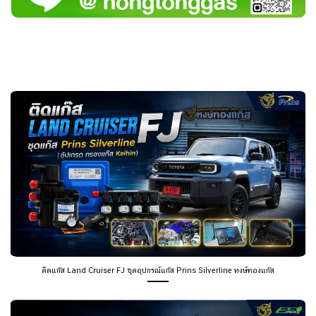
ติดแก๊ส Land Cruiser FJ ชุดอุปกรณ์แก๊ส Prins Silverline หงษ์ทองแก๊ส