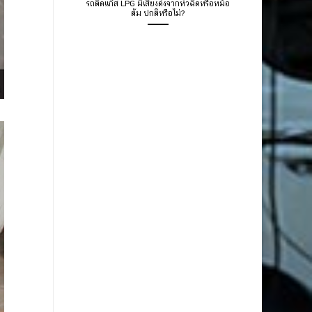
รถติดแก๊ส LPG มีเสียงดังจากหัวฉีดหรือหม้อ
ต้ม ปกติหรือไม่?