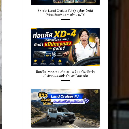
ติดแก๊ส Land Cruiser FJ ชุดอุปกรณ์แก๊ส
Prins EcoMax หงษ์ทองแก๊ส
ติดแก๊ส Prins ท่อแก๊ส XD-4 คืออะไร? ดีกว่า
แป๊ปทองแดงอย่างไร หงษ์ทองแก๊ส