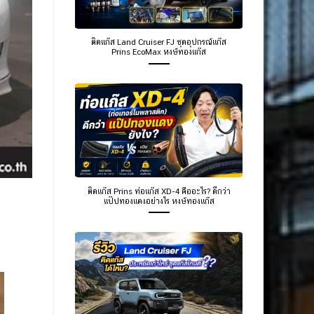
ติดแก๊ส Land Cruiser FJ ชุดอุปกรณ์แก๊ส
Prins EcoMax หงษ์ทองแก๊ส
ติดแก๊ส Prins ท่อแก๊ส XD-4 คืออะไร? ดีกว่า
แป๊ปทองแดงอย่างไร หงษ์ทองแก๊ส