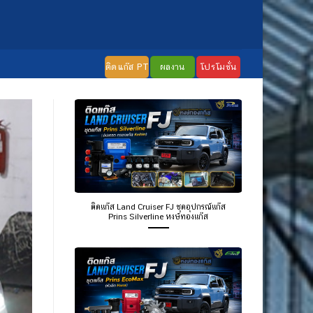
ติดแก๊ส PT
ผลงาน
โปรโมชั่น
ติดแก๊ส Land Cruiser FJ ชุดอุปกรณ์แก๊ส
Prins Silverline หงษ์ทองแก๊ส