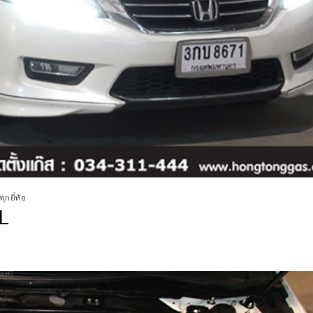
ุกยี่ห้อ
L