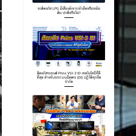
รถติดแก๊ส LPG มีเสียงดังจากหัวฉีดหรือหม้อ
ต้ม ปกติหรือไม่?
ติดแก๊สรถยนต์ Prins VSI-3 ID เทคโนโลยีที่ดี
ที่สุด สำหรับรถระบบฉีดตรง (DI) ปฏิวัติทุกขีด
จำกัด