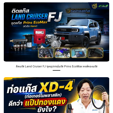
ติดแก๊ส Land Cruiser FJ ชุดอุปกรณ์แก๊ส Prins EcoMax หงษ์ทองแก๊ส