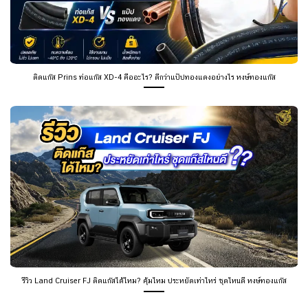
ติดแก๊ส Prins ท่อแก๊ส XD-4 คืออะไร? ดีกว่าแป๊ปทองแดงอย่างไร หงษ์ทองแก๊ส
รีวิว Land Cruiser FJ ติดแก๊สได้ไหม? คุ้มไหม ประหยัดเท่าไหร่ ชุดไหนดี หงษ์ทองแก๊ส