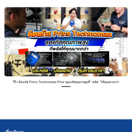
รีวิว ติดแก๊ส Prins Technomax Plus ชุดแก๊สคุณภาพสูงที่ “พลัส” ให้คุณมากกว่า