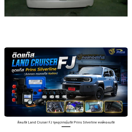
ติดแก๊ส Land Cruiser FJ ชุดอุปกรณ์แก๊ส Prins Silverline หงษ์ทองแก๊ส