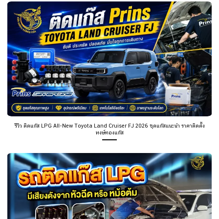
รีวิว ติดแก๊ส LPG All-New Toyota Land Cruiser FJ 2026 ชุดแก๊สแนะนำ ราคาติดตั้ง
หงษ์ทองแก๊ส