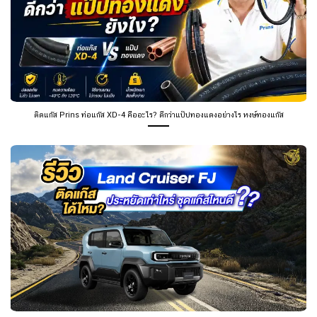
ติดแก๊ส Prins ท่อแก๊ส XD-4 คืออะไร? ดีกว่าแป๊ปทองแดงอย่างไร หงษ์ทองแก๊ส