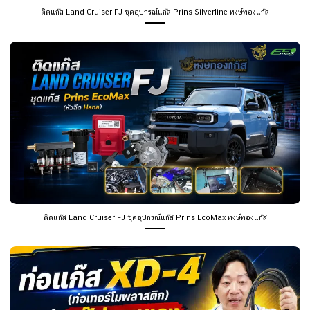
ติดแก๊ส Land Cruiser FJ ชุดอุปกรณ์แก๊ส Prins Silverline หงษ์ทองแก๊ส
ติดแก๊ส Land Cruiser FJ ชุดอุปกรณ์แก๊ส Prins EcoMax หงษ์ทองแก๊ส