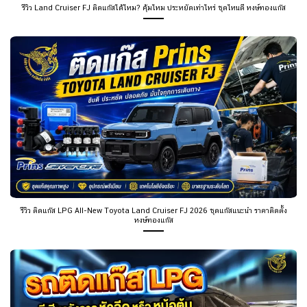
รีวิว Land Cruiser FJ ติดแก๊สได้ไหม? คุ้มไหม ประหยัดเท่าไหร่ ชุดไหนดี หงษ์ทองแก๊ส
รีวิว ติดแก๊ส LPG All-New Toyota Land Cruiser FJ 2026 ชุดแก๊สแนะนำ ราคาติดตั้ง
หงษ์ทองแก๊ส