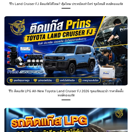
รีวิว Land Cruiser FJ ติดแก๊สได้ไหม? คุ้มไหม ประหยัดเท่าไหร่ ชุดไหนดี หงษ์ทองแก๊ส
รีวิว ติดแก๊ส LPG All-New Toyota Land Cruiser FJ 2026 ชุดแก๊สแนะนำ ราคาติดตั้ง
หงษ์ทองแก๊ส