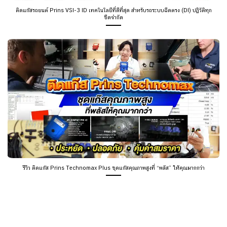
ติดแก๊สรถยนต์ Prins VSI-3 ID เทคโนโลยีที่ดีที่สุด สำหรับรถระบบฉีดตรง (DI) ปฏิวัติทุก
ขีดจำกัด
รีวิว ติดแก๊ส Prins Technomax Plus ชุดแก๊สคุณภาพสูงที่ “พลัส” ให้คุณมากกว่า