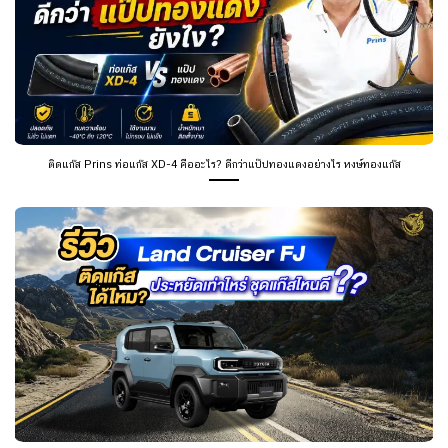
ติดแก๊ส Prins ท่อแก๊ส XD-4 คืออะไร? ดีกว่าแป๊ปทองแดงอย่างไร หงษ์ทองแก๊ส