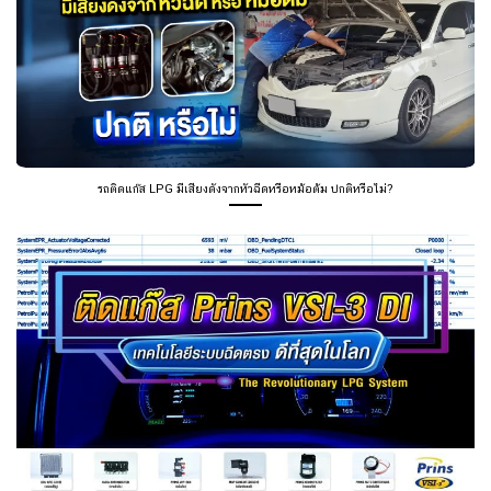
รถติดแก๊ส LPG มีเสียงดังจากหัวฉีดหรือหม้อต้ม ปกติหรือไม่?