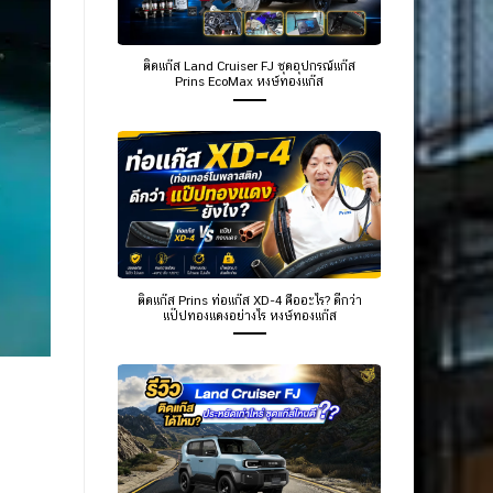
ติดแก๊ส Land Cruiser FJ ชุดอุปกรณ์แก๊ส
Prins EcoMax หงษ์ทองแก๊ส
ติดแก๊ส Prins ท่อแก๊ส XD-4 คืออะไร? ดีกว่า
แป๊ปทองแดงอย่างไร หงษ์ทองแก๊ส