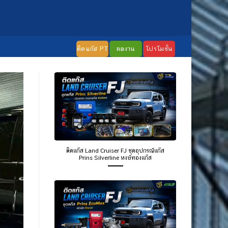
ติดแก๊ส PT
ผลงาน
โปรโมชั่น
ติดแก๊ส Land Cruiser FJ ชุดอุปกรณ์แก๊ส
Prins Silverline หงษ์ทองแก๊ส