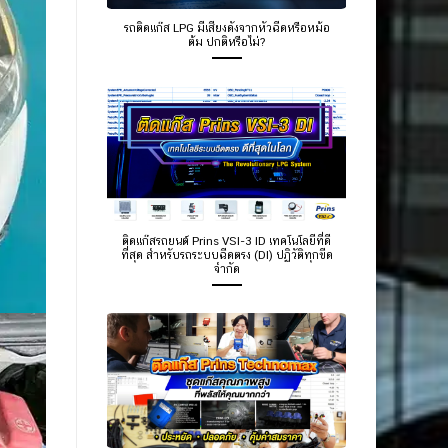
รถติดแก๊ส LPG มีเสียงดังจากหัวฉีดหรือหม้อ
ต้ม ปกติหรือไม่?
ติดแก๊สรถยนต์ Prins VSI-3 ID เทคโนโลยีที่ดี
ที่สุด สำหรับรถระบบฉีดตรง (DI) ปฏิวัติทุกขีด
จำกัด