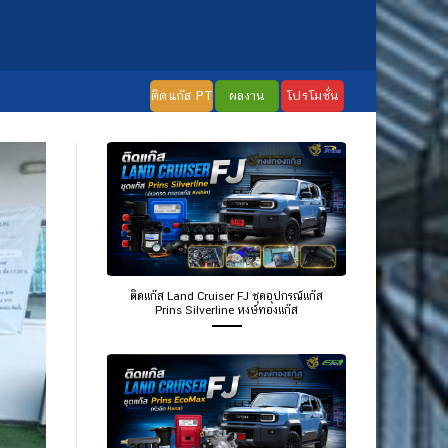
ติดแก๊ส PT
ผลงาน
โปรโมชั่น
ติดแก๊ส Land Cruiser FJ ชุดอุปกรณ์แก๊ส
Prins Silverline หงษ์ทองแก๊ส