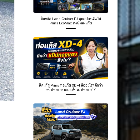
ติดแก๊ส Land Cruiser FJ ชุดอุปกรณ์แก๊ส
Prins EcoMax หงษ์ทองแก๊ส
ติดแก๊ส Prins ท่อแก๊ส XD-4 คืออะไร? ดีกว่า
แป๊ปทองแดงอย่างไร หงษ์ทองแก๊ส