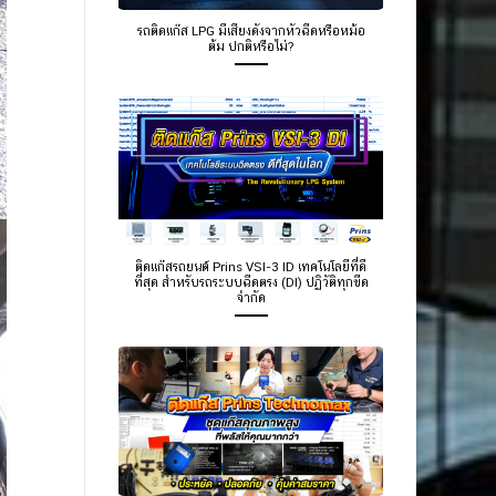
รถติดแก๊ส LPG มีเสียงดังจากหัวฉีดหรือหม้อ
ต้ม ปกติหรือไม่?
ติดแก๊สรถยนต์ Prins VSI-3 ID เทคโนโลยีที่ดี
ที่สุด สำหรับรถระบบฉีดตรง (DI) ปฏิวัติทุกขีด
จำกัด