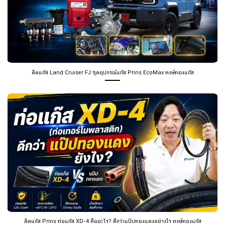
ติดแก๊ส Land Cruiser FJ ชุดอุปกรณ์แก๊ส Prins EcoMax หงษ์ทองแก๊ส
ติดแก๊ส Prins ท่อแก๊ส XD-4 คืออะไร? ดีกว่าแป๊ปทองแดงอย่างไร หงษ์ทองแก๊ส