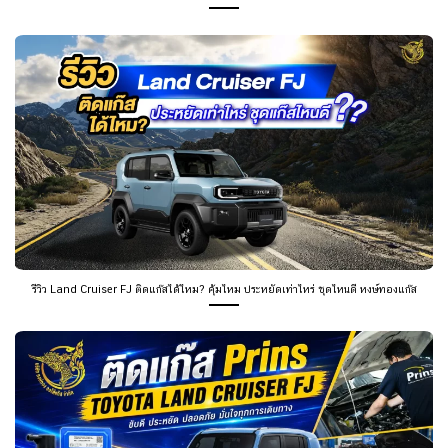
รีวิว Land Cruiser FJ ติดแก๊สได้ไหม? คุ้มไหม ประหยัดเท่าไหร่ ชุดไหนดี หงษ์ทองแก๊ส