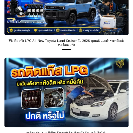
รีวิว ติดแก๊ส LPG All-New Toyota Land Cruiser FJ 2026 ชุดแก๊สแนะนำ ราคาติดตั้ง
หงษ์ทองแก๊ส
รถติดแก๊ส LPG มีเสียงดังจากหัวฉีดหรือหม้อต้ม ปกติหรือไม่?