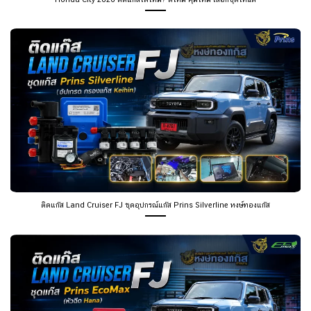
ติดแก๊ส Land Cruiser FJ ชุดอุปกรณ์แก๊ส Prins Silverline หงษ์ทองแก๊ส