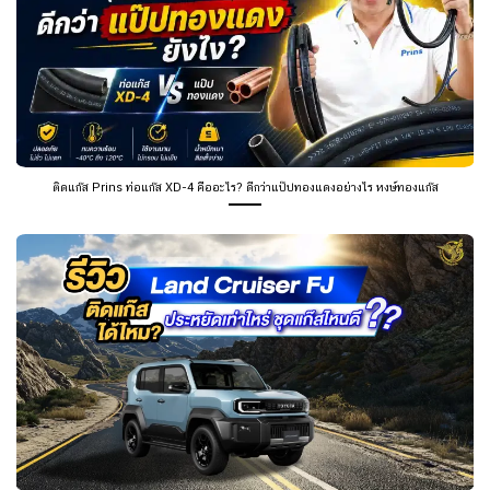
ติดแก๊ส Prins ท่อแก๊ส XD-4 คืออะไร? ดีกว่าแป๊ปทองแดงอย่างไร หงษ์ทองแก๊ส