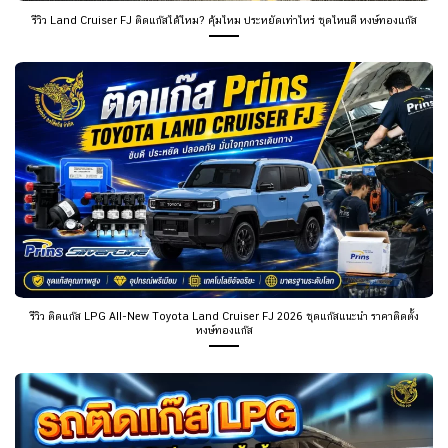
รีวิว Land Cruiser FJ ติดแก๊สได้ไหม? คุ้มไหม ประหยัดเท่าไหร่ ชุดไหนดี หงษ์ทองแก๊ส
รีวิว ติดแก๊ส LPG All-New Toyota Land Cruiser FJ 2026 ชุดแก๊สแนะนำ ราคาติดตั้ง
หงษ์ทองแก๊ส