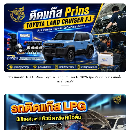
รีวิว ติดแก๊ส LPG All-New Toyota Land Cruiser FJ 2026 ชุดแก๊สแนะนำ ราคาติดตั้ง
หงษ์ทองแก๊ส