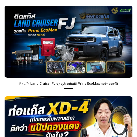
ติดแก๊ส Land Cruiser FJ ชุดอุปกรณ์แก๊ส Prins EcoMax หงษ์ทองแก๊ส