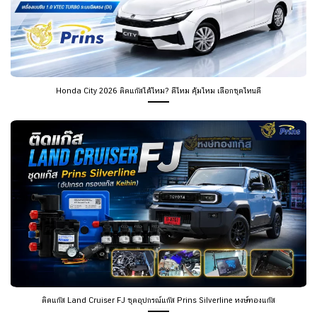
Honda City 2026 ติดแก๊สได้ไหม? ดีไหม คุ้มไหม เลือกชุดไหนดี
ติดแก๊ส Land Cruiser FJ ชุดอุปกรณ์แก๊ส Prins Silverline หงษ์ทองแก๊ส