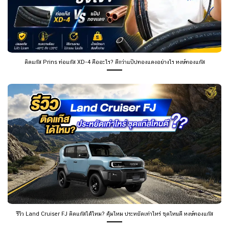
ติดแก๊ส Prins ท่อแก๊ส XD-4 คืออะไร? ดีกว่าแป๊ปทองแดงอย่างไร หงษ์ทองแก๊ส
รีวิว Land Cruiser FJ ติดแก๊สได้ไหม? คุ้มไหม ประหยัดเท่าไหร่ ชุดไหนดี หงษ์ทองแก๊ส