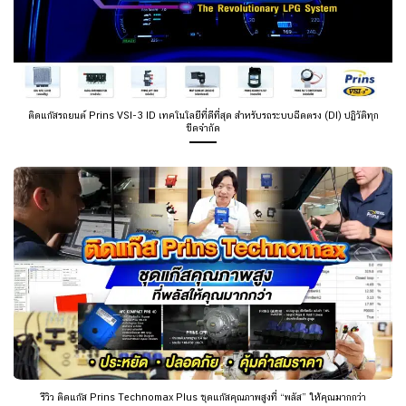
ติดแก๊สรถยนต์ Prins VSI-3 ID เทคโนโลยีที่ดีที่สุด สำหรับรถระบบฉีดตรง (DI) ปฏิวัติทุก
ขีดจำกัด
รีวิว ติดแก๊ส Prins Technomax Plus ชุดแก๊สคุณภาพสูงที่ “พลัส” ให้คุณมากกว่า