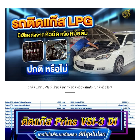
รถติดแก๊ส LPG มีเสียงดังจากหัวฉีดหรือหม้อต้ม ปกติหรือไม่?