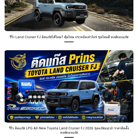
รีวิว Land Cruiser FJ ติดแก๊สได้ไหม? คุ้มไหม ประหยัดเท่าไหร่ ชุดไหนดี หงษ์ทองแก๊ส
รีวิว ติดแก๊ส LPG All-New Toyota Land Cruiser FJ 2026 ชุดแก๊สแนะนำ ราคาติดตั้ง
หงษ์ทองแก๊ส