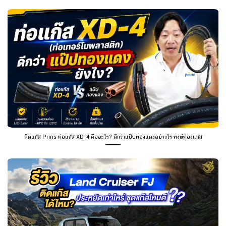
ติดแก๊ส Prins ท่อแก๊ส XD-4 คืออะไร? ดีกว่าแป๊ปทองแดงอย่างไร หงษ์ทองแก๊ส