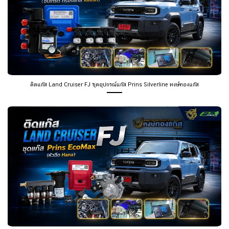
ติดแก๊ส Land Cruiser FJ ชุดอุปกรณ์แก๊ส Prins Silverline หงษ์ทองแก๊ส