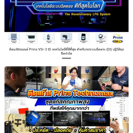
ติดแก๊สรถยนต์ Prins VSI-3 ID เทคโนโลยีที่ดีที่สุด สำหรับรถระบบฉีดตรง (DI) ปฏิวัติทุก
ขีดจำกัด