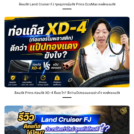
ติดแก๊ส Land Cruiser FJ ชุดอุปกรณ์แก๊ส Prins EcoMax หงษ์ทองแก๊ส
ติดแก๊ส Prins ท่อแก๊ส XD-4 คืออะไร? ดีกว่าแป๊ปทองแดงอย่างไร หงษ์ทองแก๊ส