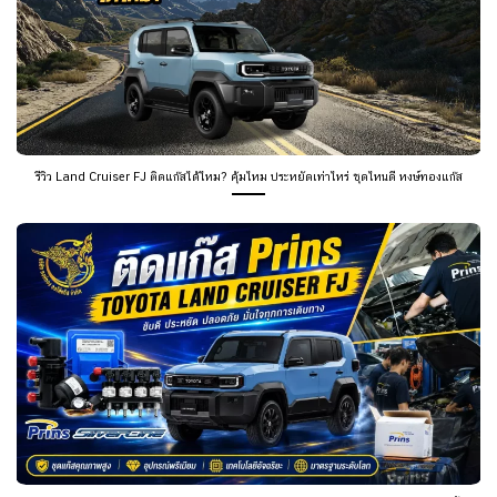
รีวิว Land Cruiser FJ ติดแก๊สได้ไหม? คุ้มไหม ประหยัดเท่าไหร่ ชุดไหนดี หงษ์ทองแก๊ส