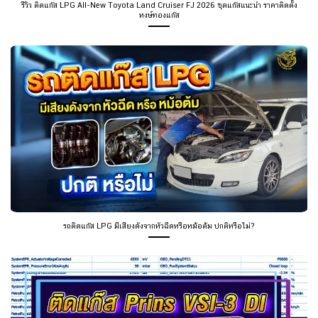
รีวิว ติดแก๊ส LPG All-New Toyota Land Cruiser FJ 2026 ชุดแก๊สแนะนำ ราคาติดตั้ง
หงษ์ทองแก๊ส
รถติดแก๊ส LPG มีเสียงดังจากหัวฉีดหรือหม้อต้ม ปกติหรือไม่?