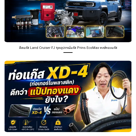
ติดแก๊ส Land Cruiser FJ ชุดอุปกรณ์แก๊ส Prins EcoMax หงษ์ทองแก๊ส