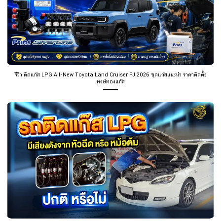
รีวิว ติดแก๊ส LPG All-New Toyota Land Cruiser FJ 2026 ชุดแก๊สแนะนำ ราคาติดตั้ง
หงษ์ทองแก๊ส