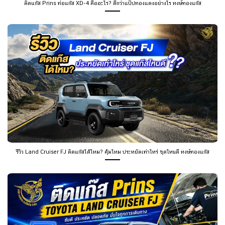
ติดแก๊ส Prins ท่อแก๊ส XD-4 คืออะไร? ดีกว่าแป๊ปทองแดงอย่างไร หงษ์ทองแก๊ส
รีวิว Land Cruiser FJ ติดแก๊สได้ไหม? คุ้มไหม ประหยัดเท่าไหร่ ชุดไหนดี หงษ์ทองแก๊ส