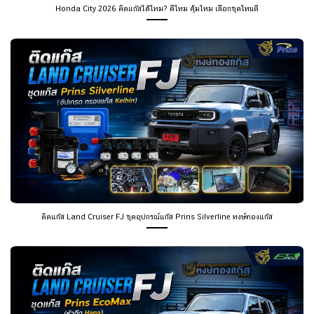
Honda City 2026 ติดแก๊สได้ไหม? ดีไหม คุ้มไหม เลือกชุดไหนดี
ติดแก๊ส Land Cruiser FJ ชุดอุปกรณ์แก๊ส Prins Silverline หงษ์ทองแก๊ส