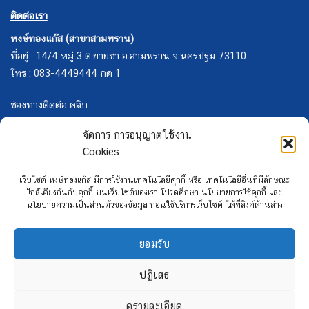
ติดต่อเรา
หงษ์ทองแก๊ส (สาขาสามพราน)
ที่อยู่ : 14/4 หมู่ 3 ต.ยายชา อ.สามพราน จ.นครปฐม 73110
โทร : 083-4449444 กด 1
ช่องทางติดต่อ คลิก
จัดการ การอนุญาตใช้งาน
Cookies
เว็บไซต์ หงษ์ทองแก๊ส มีการใช้งานเทคโนโลยีคุกกี้ หรือ เทคโนโลยีอื่นที่มีลักษณะ
ใกล้เคียงกันกับคุกกี้ บนเว็บไซต์ของเรา โปรดศึกษา นโยบายการใช้คุกกี้ และ
นโยบายความเป็นส่วนตัวของข้อมูล ก่อนใช้บริการเว็บไซต์ ได้ที่ลิงค์ด้านล่าง
ยอมรับ
ปฏิเสธ
ดูรายละเอียด