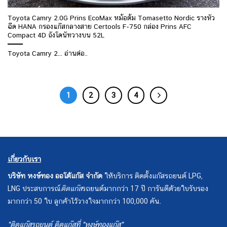
Toyota Camry 2.0G Prins EcoMax หม้อต้ม Tomasetto Nordic รางหัว
ฉีด HANA กรองแก๊สกลางสาย Certools F-750 กล่อง Prins AFC
Compact 4D ถังโดนัทวางบน 52L
Toyota Camry 2... อ่านต่อ..
1
2
3
4
เกี่ยวกับเรา
บริษัท หงษ์ทอง ออโต้แก๊ส จำกัด
ให้บริการ ติดตั้งแก๊สรถยนต์ LPG,
LNG ประสบการณ์
ติดแก๊ส
รถยนต์มากกว่า 17 ปี การันตีด้วยใบรับรอง
มากกว่า 50 ใบ ลูกค้าไว้วางใจมากกว่า 100,000 คัน.
"ติดแก๊สรถยนต์ ติดแก๊สที่ "หงษ์ทองแก๊ส"