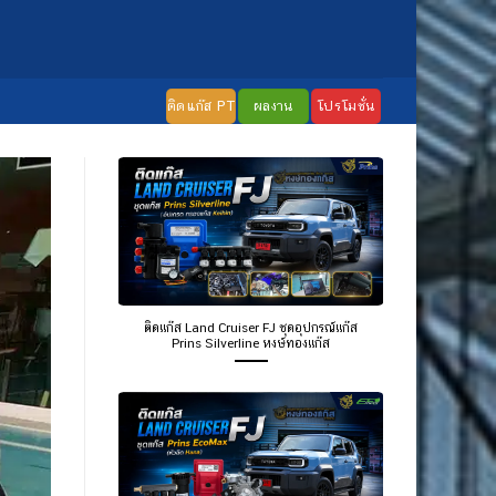
ติดแก๊ส PT
ผลงาน
โปรโมชั่น
ติดแก๊ส Land Cruiser FJ ชุดอุปกรณ์แก๊ส
Prins Silverline หงษ์ทองแก๊ส