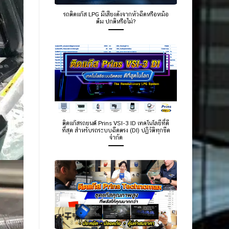
รถติดแก๊ส LPG มีเสียงดังจากหัวฉีดหรือหม้อ
ต้ม ปกติหรือไม่?
ติดแก๊สรถยนต์ Prins VSI-3 ID เทคโนโลยีที่ดี
ที่สุด สำหรับรถระบบฉีดตรง (DI) ปฏิวัติทุกขีด
จำกัด