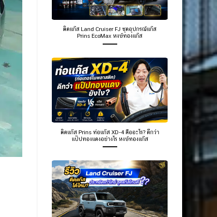
ติดแก๊ส Land Cruiser FJ ชุดอุปกรณ์แก๊ส
Prins EcoMax หงษ์ทองแก๊ส
ติดแก๊ส Prins ท่อแก๊ส XD-4 คืออะไร? ดีกว่า
แป๊ปทองแดงอย่างไร หงษ์ทองแก๊ส