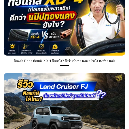
ติดแก๊ส Prins ท่อแก๊ส XD-4 คืออะไร? ดีกว่าแป๊ปทองแดงอย่างไร หงษ์ทองแก๊ส