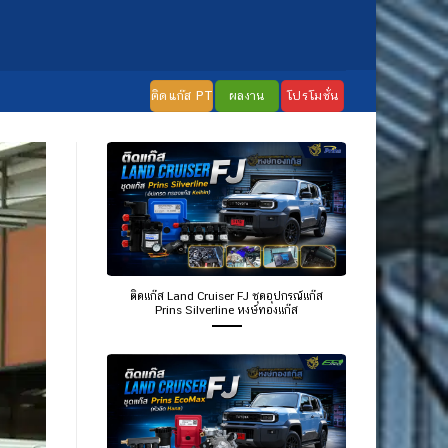
ติดแก๊ส PT
ผลงาน
โปรโมชั่น
ติดแก๊ส Land Cruiser FJ ชุดอุปกรณ์แก๊ส
Prins Silverline หงษ์ทองแก๊ส