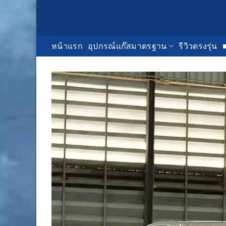
Skip
to
content
หน้าแรก
อุปกรณ์แก๊สมาตรฐาน
รีวิวตรงรุ่น