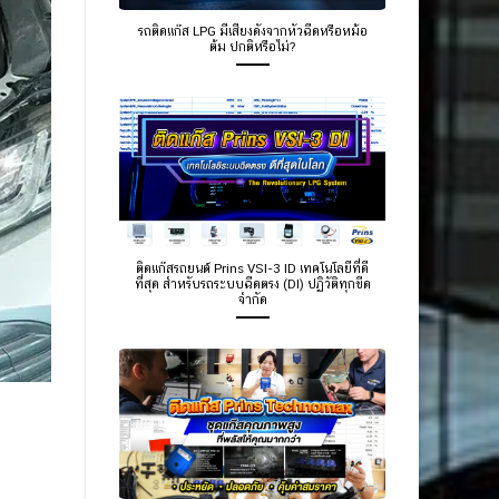
รถติดแก๊ส LPG มีเสียงดังจากหัวฉีดหรือหม้อ
ต้ม ปกติหรือไม่?
ติดแก๊สรถยนต์ Prins VSI-3 ID เทคโนโลยีที่ดี
ที่สุด สำหรับรถระบบฉีดตรง (DI) ปฏิวัติทุกขีด
จำกัด