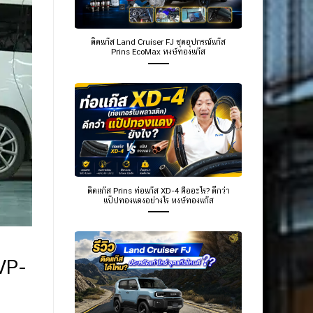
ติดแก๊ส Land Cruiser FJ ชุดอุปกรณ์แก๊ส
Prins EcoMax หงษ์ทองแก๊ส
ติดแก๊ส Prins ท่อแก๊ส XD-4 คืออะไร? ดีกว่า
แป๊ปทองแดงอย่างไร หงษ์ทองแก๊ส
VP-