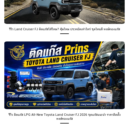
รีวิว Land Cruiser FJ ติดแก๊สได้ไหม? คุ้มไหม ประหยัดเท่าไหร่ ชุดไหนดี หงษ์ทองแก๊ส
รีวิว ติดแก๊ส LPG All-New Toyota Land Cruiser FJ 2026 ชุดแก๊สแนะนำ ราคาติดตั้ง
หงษ์ทองแก๊ส