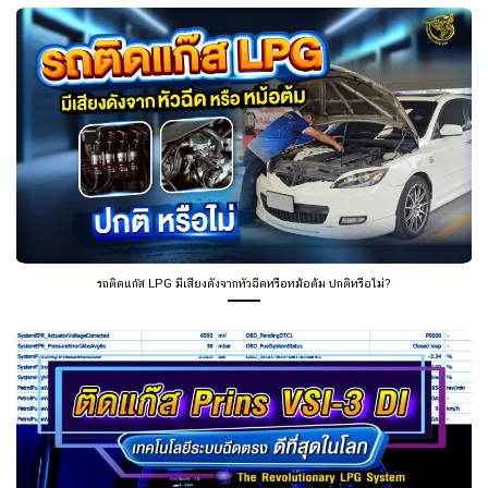
รถติดแก๊ส LPG มีเสียงดังจากหัวฉีดหรือหม้อต้ม ปกติหรือไม่?