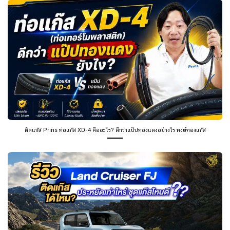
ติดแก๊ส Prins ท่อแก๊ส XD-4 คืออะไร? ดีกว่าแป๊ปทองแดงอย่างไร หงษ์ทองแก๊ส