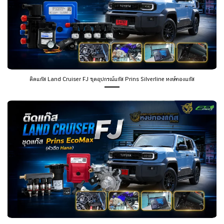
ติดแก๊ส Land Cruiser FJ ชุดอุปกรณ์แก๊ส Prins Silverline หงษ์ทองแก๊ส