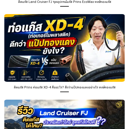
ติดแก๊ส Land Cruiser FJ ชุดอุปกรณ์แก๊ส Prins EcoMax หงษ์ทองแก๊ส
ติดแก๊ส Prins ท่อแก๊ส XD-4 คืออะไร? ดีกว่าแป๊ปทองแดงอย่างไร หงษ์ทองแก๊ส