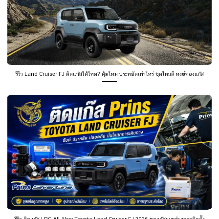
รีวิว Land Cruiser FJ ติดแก๊สได้ไหม? คุ้มไหม ประหยัดเท่าไหร่ ชุดไหนดี หงษ์ทองแก๊ส
รีวิว ติดแก๊ส LPG All-New Toyota Land Cruiser FJ 2026 ชุดแก๊สแนะนำ ราคาติดตั้ง