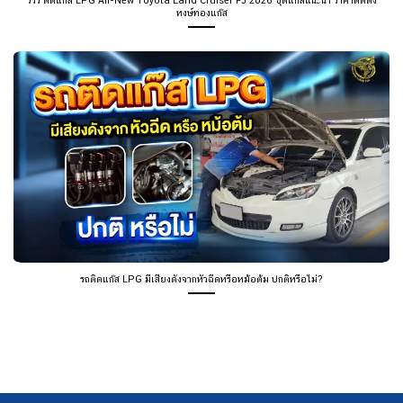
หงษ์ทองแก๊ส
รถติดแก๊ส LPG มีเสียงดังจากหัวฉีดหรือหม้อต้ม ปกติหรือไม่?