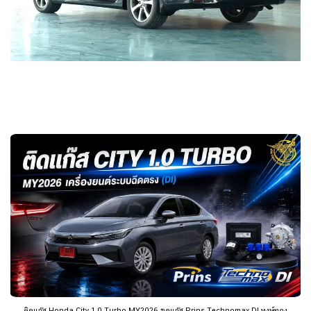
ติดแก๊ส Honda City 1.0 Turbo MY2026 ชุดแก๊ส Prins Technomax DI หงษ์ทอง