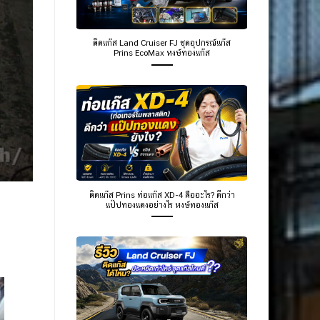
ติดแก๊ส Land Cruiser FJ ชุดอุปกรณ์แก๊ส
Prins EcoMax หงษ์ทองแก๊ส
ติดแก๊ส Prins ท่อแก๊ส XD-4 คืออะไร? ดีกว่า
แป๊ปทองแดงอย่างไร หงษ์ทองแก๊ส