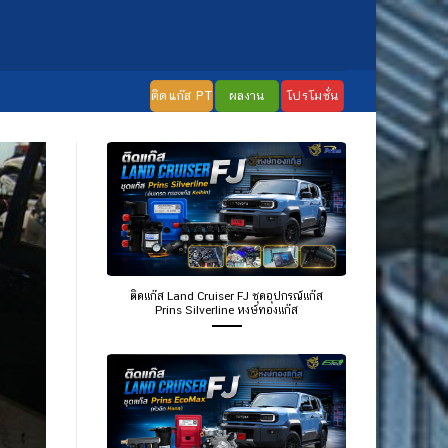
ติดแก๊ส PT
ผลงาน
โปรโมชั่น
ติดแก๊ส Land Cruiser FJ ชุดอุปกรณ์แก๊ส
Prins Silverline หงษ์ทองแก๊ส