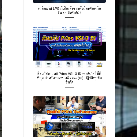
รถติดแก๊ส LPG มีเสียงดังจากหัวฉีดหรือหม้อ
ต้ม ปกติหรือไม่?
ติดแก๊สรถยนต์ Prins VSI-3 ID เทคโนโลยีที่ดี
ที่สุด สำหรับรถระบบฉีดตรง (DI) ปฏิวัติทุกขีด
จำกัด