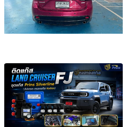
ติดแก๊ส Land Cruiser FJ ชุดอุปกรณ์แก๊ส Prins Silverline หงษ์ทองแก๊ส