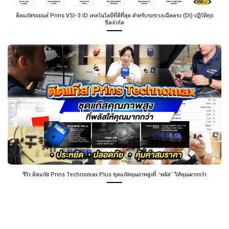
รีวิว ติดแก๊ส Prins Technomax Plus ชุดแก๊สคุณภาพสูงที่ “พลัส” ให้คุณมากกว่า
เกี่ยวกับเรา
บริษัท หงษ์ทอง ออโต้แก๊ส จำกัด
ให้บริการ ติดตั้งแก๊สรถยนต์ LPG,
LNG ประสบการณ์
ติดแก๊ส
รถยนต์มากกว่า 17 ปี การันตีด้วยใบรับรอง
มากกว่า 50 ใบ ลูกค้าไว้วางใจมากกว่า 100,000 คัน.