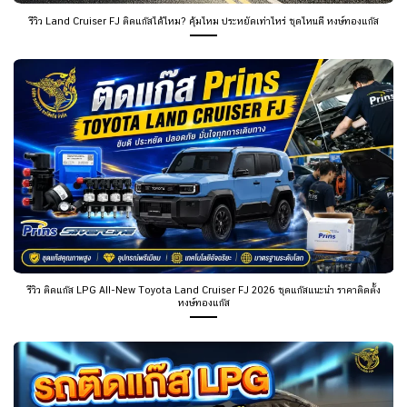
รีวิว ติดแก๊ส LPG All-New Toyota Land Cruiser FJ 2026 ชุดแก๊สแนะนำ ราคาติดตั้ง
หงษ์ทองแก๊ส
รถติดแก๊ส LPG มีเสียงดังจากหัวฉีดหรือหม้อต้ม ปกติหรือไม่?