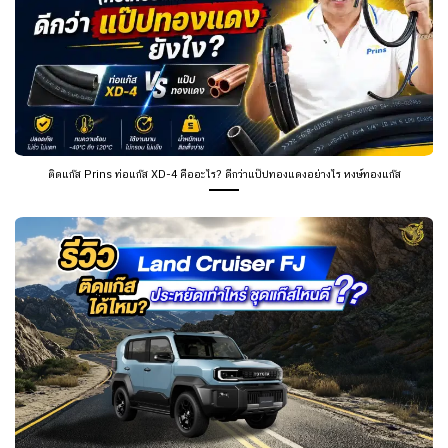
รีวิว Land Cruiser FJ ติดแก๊สได้ไหม? คุ้มไหม ประหยัดเท่าไหร่ ชุดไหนดี หงษ์ทองแก๊ส