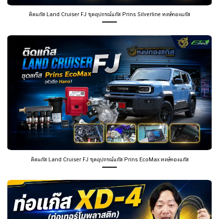
ติดแก๊ส Land Cruiser FJ ชุดอุปกรณ์แก๊ส Prins EcoMax หงษ์ทองแก๊ส
ติดแก๊ส Prins ท่อแก๊ส XD-4 คืออะไร? ดีกว่าแป๊ปทองแดงอย่างไร หงษ์ทองแก๊ส