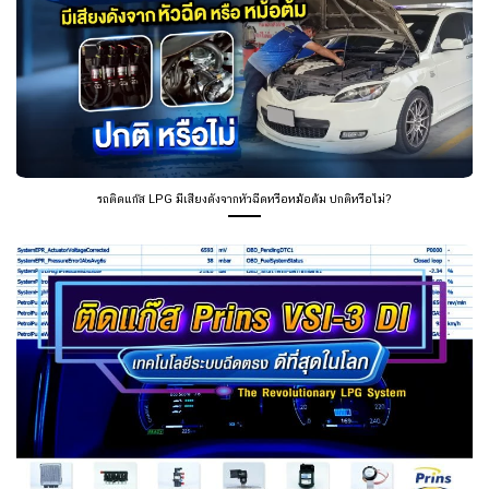
ติดแก๊สรถยนต์ Prins VSI-3 ID เทคโนโลยีที่ดีที่สุด สำหรับรถระบบฉีดตรง (DI) ปฏิวัติทุก
ขีดจำกัด