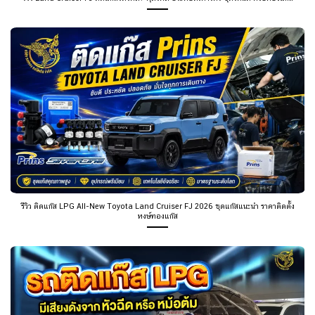
รีวิว ติดแก๊ส LPG All-New Toyota Land Cruiser FJ 2026 ชุดแก๊สแนะนำ ราคาติดตั้ง
หงษ์ทองแก๊ส