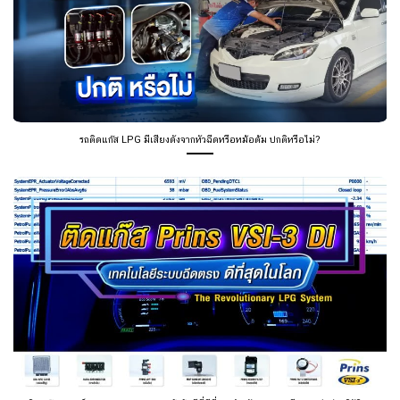
รถติดแก๊ส LPG มีเสียงดังจากหัวฉีดหรือหม้อต้ม ปกติหรือไม่?