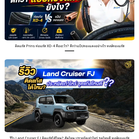
ติดแก๊ส Prins ท่อแก๊ส XD-4 คืออะไร? ดีกว่าแป๊ปทองแดงอย่างไร หงษ์ทองแก๊ส
รีวิว Land Cruiser FJ ติดแก๊สได้ไหม? คุ้มไหม ประหยัดเท่าไหร่ ชุดไหนดี หงษ์ทองแก๊ส