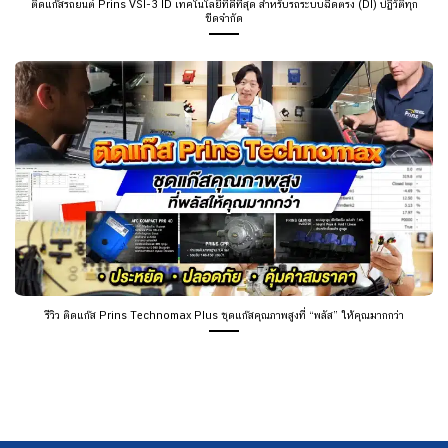
ติดแก๊สรถยนต์ Prins VSI-3 ID เทคโนโลยีที่ดีที่สุด สำหรับรถระบบฉีดตรง (DI) ปฏิวัติทุก
ขีดจำกัด
รีวิว ติดแก๊ส Prins Technomax Plus ชุดแก๊สคุณภาพสูงที่ “พลัส” ให้คุณมากกว่า