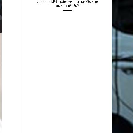
รถติดแก๊ส LPG มีเสียงดังจากหัวฉีดหรือหม้อ
ต้ม ปกติหรือไม่?