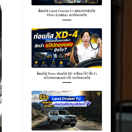
ติดแก๊ส Land Cruiser FJ ชุดอุปกรณ์แก๊ส
Prins EcoMax หงษ์ทองแก๊ส
ติดแก๊ส Prins ท่อแก๊ส XD-4 คืออะไร? ดีกว่า
แป๊ปทองแดงอย่างไร หงษ์ทองแก๊ส