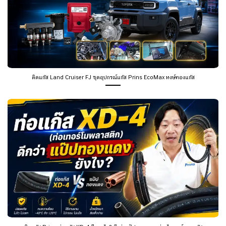
ติดแก๊ส Land Cruiser FJ ชุดอุปกรณ์แก๊ส Prins EcoMax หงษ์ทองแก๊ส