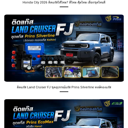
Honda City 2026 ติดแก๊สได้ไหม? ดีไหม คุ้มไหม เลือกชุดไหนดี
ติดแก๊ส Land Cruiser FJ ชุดอุปกรณ์แก๊ส Prins Silverline หงษ์ทองแก๊ส