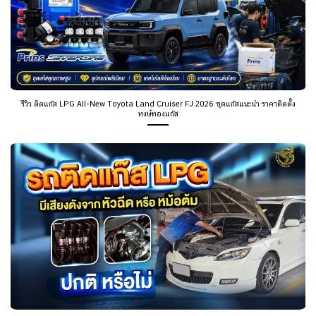
รีวิว ติดแก๊ส LPG All-New Toyota Land Cruiser FJ 2026 ชุดแก๊สแนะนำ ราคาติดตั้ง
หงษ์ทองแก๊ส