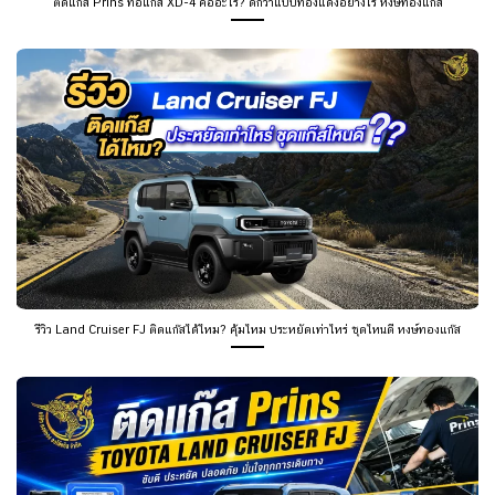
ติดแก๊ส Prins ท่อแก๊ส XD-4 คืออะไร? ดีกว่าแป๊ปทองแดงอย่างไร หงษ์ทองแก๊ส
รีวิว Land Cruiser FJ ติดแก๊สได้ไหม? คุ้มไหม ประหยัดเท่าไหร่ ชุดไหนดี หงษ์ทองแก๊ส