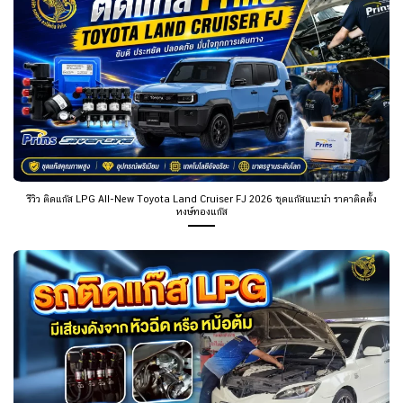
รีวิว ติดแก๊ส LPG All-New Toyota Land Cruiser FJ 2026 ชุดแก๊สแนะนำ ราคาติดตั้ง
หงษ์ทองแก๊ส