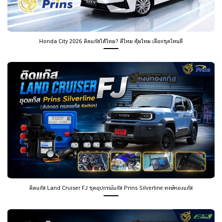
Honda City 2026 ติดแก๊สได้ไหม? ดีไหม คุ้มไหม เลือกชุดไหนดี
ติดแก๊ส Land Cruiser FJ ชุดอุปกรณ์แก๊ส Prins Silverline หงษ์ทองแก๊ส