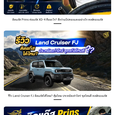
ติดแก๊ส Prins ท่อแก๊ส XD-4 คืออะไร? ดีกว่าแป๊ปทองแดงอย่างไร หงษ์ทองแก๊ส
รีวิว Land Cruiser FJ ติดแก๊สได้ไหม? คุ้มไหม ประหยัดเท่าไหร่ ชุดไหนดี หงษ์ทองแก๊ส