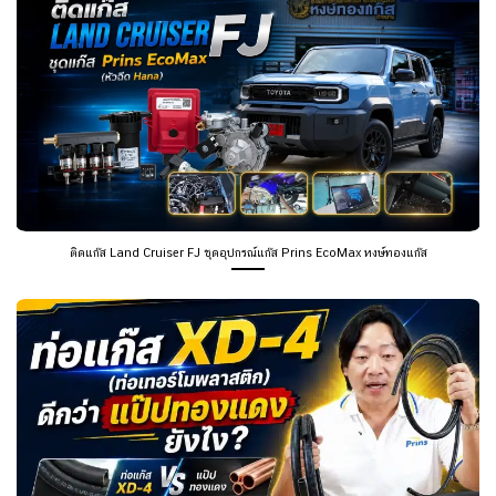
ติดแก๊ส Land Cruiser FJ ชุดอุปกรณ์แก๊ส Prins EcoMax หงษ์ทองแก๊ส