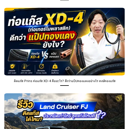
ติดแก๊ส Prins ท่อแก๊ส XD-4 คืออะไร? ดีกว่าแป๊ปทองแดงอย่างไร หงษ์ทองแก๊ส