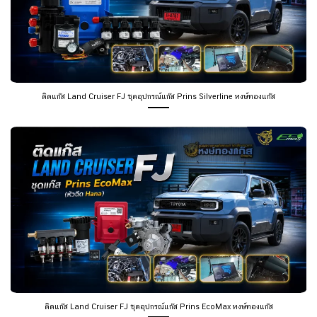
ติดแก๊ส Land Cruiser FJ ชุดอุปกรณ์แก๊ส Prins Silverline หงษ์ทองแก๊ส
ติดแก๊ส Land Cruiser FJ ชุดอุปกรณ์แก๊ส Prins EcoMax หงษ์ทองแก๊ส