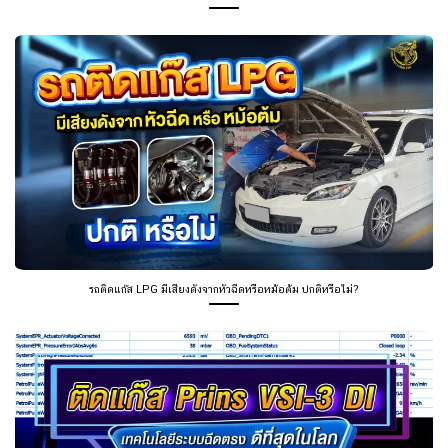
รถติดแก๊ส LPG มีเสียงดังจากหัวฉีดหรือหม้อต้ม ปกติหรือไม่?