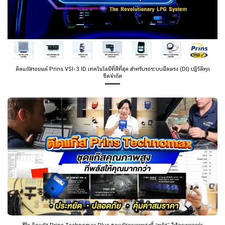
ติดแก๊สรถยนต์ Prins VSI-3 ID เทคโนโลยีที่ดีที่สุด สำหรับรถระบบฉีดตรง (DI) ปฏิวัติทุก
ขีดจำกัด
รีวิว ติดแก๊ส Prins Technomax Plus ชุดแก๊สคุณภาพสูงที่ “พลัส” ให้คุณมากกว่า