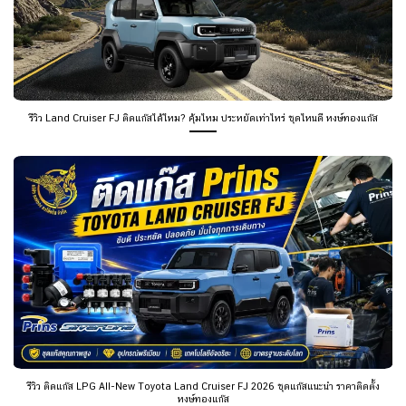
รีวิว Land Cruiser FJ ติดแก๊สได้ไหม? คุ้มไหม ประหยัดเท่าไหร่ ชุดไหนดี หงษ์ทองแก๊ส
รีวิว ติดแก๊ส LPG All-New Toyota Land Cruiser FJ 2026 ชุดแก๊สแนะนำ ราคาติดตั้ง
หงษ์ทองแก๊ส